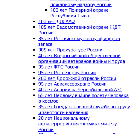
пожарному надзору России
100 лет Пожарной охране
Республики Тыва
100 лет ДОСААФ
105 лет Ведомственной охране ЖДТ
России
35 лет Российскому союзу офицеров
запаса
305 лет Прокуратуре России
40 лет Всероссийской общественной
организации ветеранов войны и труда
35 лет ФТС России
95 лет Росрезерву России
280 лет Дорожной отрасли России
95 лет Авиалесоохране России
40 лет Аварии на Чернобыльской АЭС
65 лет Первому в мире полету человека
в космос
35 лет Государственной службе по труду
и занятости населения
20 лет Национальному
антитеррористическому комитету
России