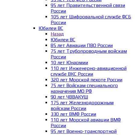
95 лет Правительственной связи
России
105 лет Шифровальной службе ФСБ
России
Юбилеи ВС
Назад
Юбилеи ВС
85 лет Авиации ПВО России
75 лет Трубопроводным войскам
России
10 лет Юнармии
110 лет Инженерно-авиационной
службе ВКС России
320 лет Морской пехоте России
75 лет Войскам специального
назначения МО РФ
90 лет ЧВВАКУШ
175 лет Железнодорожным
войскам России
330 лет ВМФ России
110 лет Морской авиации ВМФ
России
95 лет Военно-транспортной