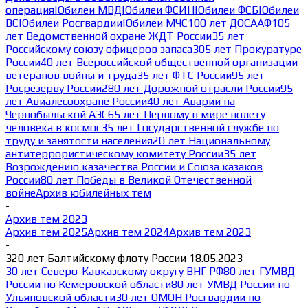
операция
Юбилеи МВД
Юбилеи ФСИН
Юбилеи ФСБ
Юбилеи
ВС
Юбилеи Росгвардии
Юбилеи МЧС
100 лет ДОСААФ
105
лет Ведомственной охране ЖДТ России
35 лет
Российскому союзу офицеров запаса
305 лет Прокуратуре
России
40 лет Всероссийской общественной организации
ветеранов войны и труда
35 лет ФТС России
95 лет
Росрезерву России
280 лет Дорожной отрасли России
95
лет Авиалесоохране России
40 лет Аварии на
Чернобыльской АЭС
65 лет Первому в мире полету
человека в космос
35 лет Государственной службе по
труду и занятости населения
20 лет Национальному
антитеррористическому комитету России
35 лет
Возрождению казачества России и Союза казаков
России
80 лет Победы в Великой Отечественной
войне
Архив юбилейных тем
-
Архив тем 2023
Архив тем 2025
Архив тем 2024
Архив тем 2023
-
320 лет Балтийскому флоту России 18.05.2023
30 лет Северо-Кавказскому округу ВНГ РФ
80 лет ГУМВД
России по Кемеровской области
80 лет УМВД России по
Ульяновской области
30 лет ОМОН Росгвардии по