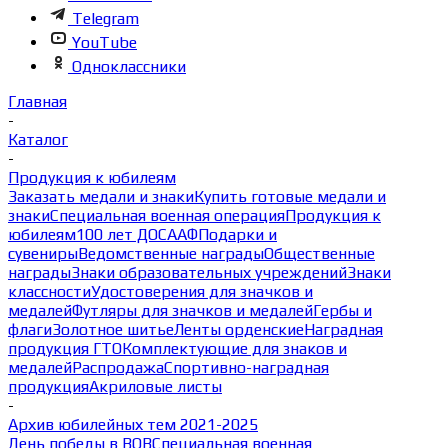
Telegram
YouTube
Одноклассники
Главная
-
Каталог
-
Продукция к юбилеям
Заказать медали и знаки
Купить готовые медали и
знаки
Специальная военная операция
Продукция к
юбилеям
100 лет ДОСААФ
Подарки и
сувениры
Ведомственные награды
Общественные
награды
Знаки образовательных учреждений
Знаки
классности
Удостоверения для значков и
медалей
Футляры для значков и медалей
Гербы и
флаги
Золотное шитье
Ленты орденские
Наградная
продукция ГТО
Комплектующие для знаков и
медалей
Распродажа
Спортивно-наградная
продукция
Акриловые листы
-
Архив юбилейных тем 2021-2025
День победы в ВОВ
Специальная военная