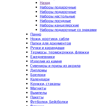
Назад
Наборы подарочные
Наборы подарочные
Наборы настольные
Наборы посудные
Наборы канцелярские
Наборы подарочные со знаками
Панно
Ножи, кортики, сабли
Папки для документов
Ручки и карандаши
Термосы, термокружки, фляжки
Ежедневники
Изделия из камня
Сувениры и призы из акрила
Дипломы
Брелоки
Календари
Кружки, стаканы
Магниты
Вымпелы
Пакеты
Футболки, Бейсболки