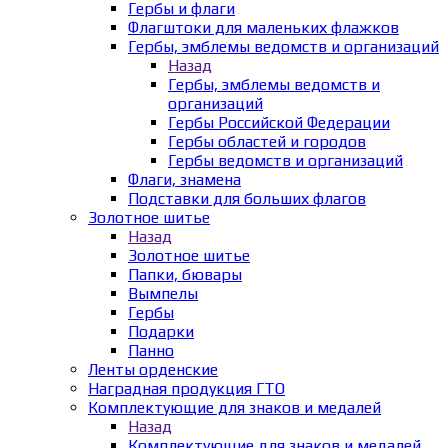
Гербы и флаги
Флагштоки для маленьких флажков
Гербы, эмблемы ведомств и организаций
Назад
Гербы, эмблемы ведомств и
организаций
Гербы Российской Федерации
Гербы областей и городов
Гербы ведомств и организаций
Флаги, знамена
Подставки для больших флагов
Золотное шитье
Назад
Золотное шитье
Папки, бювары
Вымпелы
Гербы
Подарки
Панно
Ленты орденские
Наградная продукция ГТО
Комплектующие для знаков и медалей
Назад
Комплектующие для знаков и медалей