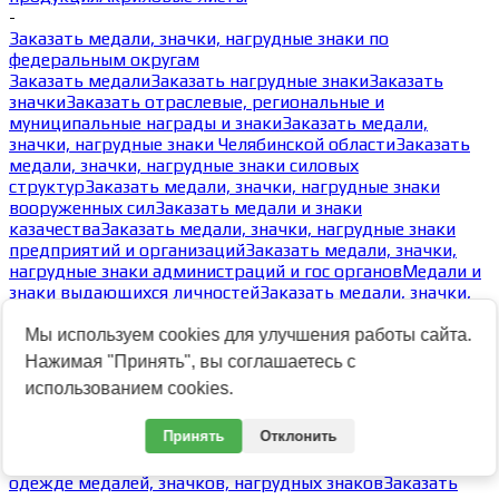
-
Заказать медали, значки, нагрудные знаки по
федеральным округам
Заказать медали
Заказать нагрудные знаки
Заказать
значки
Заказать отраслевые, региональные и
муниципальные награды и знаки
Заказать медали,
значки, нагрудные знаки Челябинской области
Заказать
медали, значки, нагрудные знаки силовых
структур
Заказать медали, значки, нагрудные знаки
вооруженных сил
Заказать медали и знаки
казачества
Заказать медали, значки, нагрудные знаки
предприятий и организаций
Заказать медали, значки,
нагрудные знаки администраций и гос органов
Медали и
знаки выдающихся личностей
Заказать медали, значки,
нагрудные знаки образовательных учреждений
Награды
по регионам России
Заказать медали и знаки
Мы используем cookies для улучшения работы сайта.
профсоюзных организации
Заказать медали, значки,
Нажимая "Принять", вы соглашаетесь с
нагрудные знаки по федеральным округам
Заказать
использованием cookies.
общественные награды
Заказать медали, значки,
нагрудные знаки по спортивным мероприятиям,
Принять
Отклонить
обществам, клубам и видам спорта
Заказать
жетоны
Типовые реверсы медалей
Виды креплений к
одежде медалей, значков, нагрудных знаков
Заказать