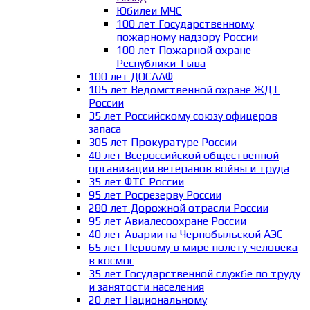
Юбилеи МЧС
100 лет Государственному
пожарному надзору России
100 лет Пожарной охране
Республики Тыва
100 лет ДОСААФ
105 лет Ведомственной охране ЖДТ
России
35 лет Российскому союзу офицеров
запаса
305 лет Прокуратуре России
40 лет Всероссийской общественной
организации ветеранов войны и труда
35 лет ФТС России
95 лет Росрезерву России
280 лет Дорожной отрасли России
95 лет Авиалесоохране России
40 лет Аварии на Чернобыльской АЭС
65 лет Первому в мире полету человека
в космос
35 лет Государственной службе по труду
и занятости населения
20 лет Национальному