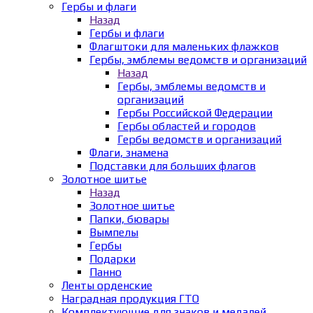
Гербы и флаги
Назад
Гербы и флаги
Флагштоки для маленьких флажков
Гербы, эмблемы ведомств и организаций
Назад
Гербы, эмблемы ведомств и
организаций
Гербы Российской Федерации
Гербы областей и городов
Гербы ведомств и организаций
Флаги, знамена
Подставки для больших флагов
Золотное шитье
Назад
Золотное шитье
Папки, бювары
Вымпелы
Гербы
Подарки
Панно
Ленты орденские
Наградная продукция ГТО
Комплектующие для знаков и медалей