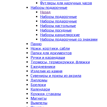
Футляры для наручных часов
Наборы подарочные
Назад
Наборы подарочные
Наборы подарочные
Наборы настольные
Наборы посудные
Наборы канцелярские
Наборы подарочные со знаками
Панно
Ножи, кортики, сабли
Папки для документов
Ручки и карандаши
Термосы, термокружки, фляжки
Ежедневники
Изделия из камня
Сувениры и призы из акрила
Дипломы
Брелоки
Календари
Кружки, стаканы
Магниты
Вымпелы