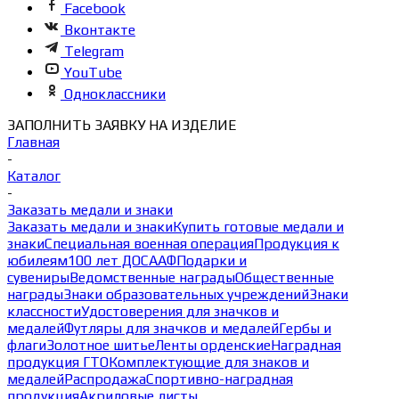
Facebook
Вконтакте
Telegram
YouTube
Одноклассники
ЗАПОЛНИТЬ ЗАЯВКУ НА ИЗДЕЛИЕ
Главная
-
Каталог
-
Заказать медали и знаки
Заказать медали и знаки
Купить готовые медали и
знаки
Специальная военная операция
Продукция к
юбилеям
100 лет ДОСААФ
Подарки и
сувениры
Ведомственные награды
Общественные
награды
Знаки образовательных учреждений
Знаки
классности
Удостоверения для значков и
медалей
Футляры для значков и медалей
Гербы и
флаги
Золотное шитье
Ленты орденские
Наградная
продукция ГТО
Комплектующие для знаков и
медалей
Распродажа
Спортивно-наградная
продукция
Акриловые листы