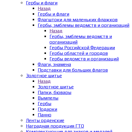
Гербы и флаги
Назад
Гербы и флаги
Флагштоки для маленьких флажков
Гербы, эмблемы ведомств и организаций
Назад
Гербы, эмблемы ведомств и
организаций
Гербы Российской Федерации
Гербы областей и городов
Гербы ведомств и организаций
Флаги, знамена
Подставки для больших флагов
Золотное шитье
Назад
Золотное шитье
Папки, бювары
Вымпелы
Гербы
Подарки
Панно
Ленты орденские
Наградная продукция ГТО
Комплектующие для знаков и медалей