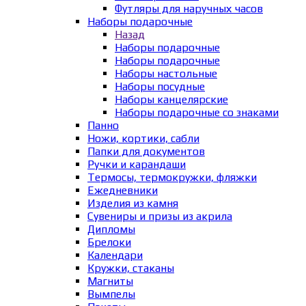
Футляры для наручных часов
Наборы подарочные
Назад
Наборы подарочные
Наборы подарочные
Наборы настольные
Наборы посудные
Наборы канцелярские
Наборы подарочные со знаками
Панно
Ножи, кортики, сабли
Папки для документов
Ручки и карандаши
Термосы, термокружки, фляжки
Ежедневники
Изделия из камня
Сувениры и призы из акрила
Дипломы
Брелоки
Календари
Кружки, стаканы
Магниты
Вымпелы