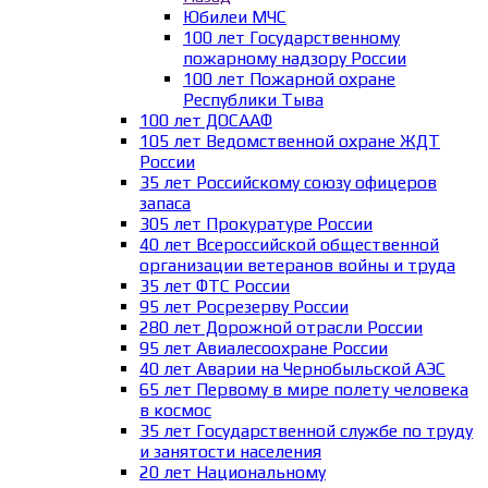
Юбилеи МЧС
100 лет Государственному
пожарному надзору России
100 лет Пожарной охране
Республики Тыва
100 лет ДОСААФ
105 лет Ведомственной охране ЖДТ
России
35 лет Российскому союзу офицеров
запаса
305 лет Прокуратуре России
40 лет Всероссийской общественной
организации ветеранов войны и труда
35 лет ФТС России
95 лет Росрезерву России
280 лет Дорожной отрасли России
95 лет Авиалесоохране России
40 лет Аварии на Чернобыльской АЭС
65 лет Первому в мире полету человека
в космос
35 лет Государственной службе по труду
и занятости населения
20 лет Национальному