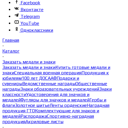
Facebook
Вконтакте
Telegram
YouTube
Одноклассники
Главная
-
Каталог
-
Заказать медали и знаки
Заказать медали и знаки
Купить готовые медали и
знаки
Специальная военная операция
Продукция к
юбилеям
100 лет ДОСААФ
Подарки и
сувениры
Ведомственные награды
Общественные
награды
Знаки образовательных учреждений
Знаки
классности
Удостоверения для значков и
медалей
Футляры для значков и медалей
Гербы и
флаги
Золотное шитье
Ленты орденские
Наградная
продукция ГТО
Комплектующие для знаков и
медалей
Распродажа
Спортивно-наградная
продукция
Акриловые листы
-