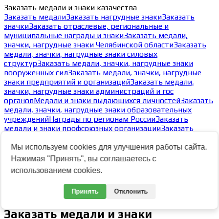
Заказать медали и знаки казачества
Заказать медали
Заказать нагрудные знаки
Заказать
значки
Заказать отраслевые, региональные и
муниципальные награды и знаки
Заказать медали,
значки, нагрудные знаки Челябинской области
Заказать
медали, значки, нагрудные знаки силовых
структур
Заказать медали, значки, нагрудные знаки
вооруженных сил
Заказать медали, значки, нагрудные
знаки предприятий и организаций
Заказать медали,
значки, нагрудные знаки администраций и гос
органов
Медали и знаки выдающихся личностей
Заказать
медали, значки, нагрудные знаки образовательных
учреждений
Награды по регионам России
Заказать
медали и знаки профсоюзных организации
Заказать
медали, значки, нагрудные знаки по федеральным
округам
Заказать общественные награды
Заказать
Мы используем cookies для улучшения работы сайта.
медали, значки, нагрудные знаки по спортивным
Нажимая "Принять", вы соглашаетесь с
мероприятиям, обществам, клубам и видам
использованием cookies.
спорта
Заказать жетоны
Типовые реверсы медалей
Виды
креплений к одежде медалей, значков, нагрудных
Принять
Отклонить
знаков
Заказать экспресс-значки
Заказать медали и знаки