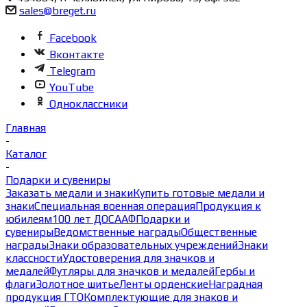
sales@breget.ru
Facebook
Вконтакте
Telegram
YouTube
Одноклассники
Главная
-
Каталог
-
Подарки и сувениры
Заказать медали и знаки
Купить готовые медали и
знаки
Специальная военная операция
Продукция к
юбилеям
100 лет ДОСААФ
Подарки и
сувениры
Ведомственные награды
Общественные
награды
Знаки образовательных учреждений
Знаки
классности
Удостоверения для значков и
медалей
Футляры для значков и медалей
Гербы и
флаги
Золотное шитье
Ленты орденские
Наградная
продукция ГТО
Комплектующие для знаков и