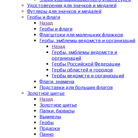
Удостоверения для значков и медалей
Футляры для значков и медалей
Гербы и флаги
Назад
Гербы и флаги
Флагштоки для маленьких флажков
Гербы, эмблемы ведомств и организаций
Назад
Гербы, эмблемы ведомств и
организаций
Гербы Российской Федерации
Гербы областей и городов
Гербы ведомств и организаций
Флаги, знамена
Подставки для больших флагов
Золотное шитье
Назад
Золотное шитье
Папки, бювары
Вымпелы
Гербы
Подарки
Панно