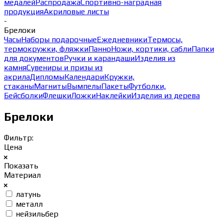
медалей
Распродажа
Спортивно-наградная
продукция
Акриловые листы
-
Брелоки
Часы
Наборы подарочные
Ежедневники
Термосы,
термокружки, фляжки
Панно
Ножи, кортики, сабли
Папки
для документов
Ручки и карандаши
Изделия из
камня
Сувениры и призы из
акрила
Дипломы
Календари
Кружки,
стаканы
Магниты
Вымпелы
Пакеты
Футболки,
Бейсболки
Флешки
Ложки
Наклейки
Изделия из дерева
Брелоки
Фильтр:
Цена
Показать
Материал
латунь
металл
нейзильбер