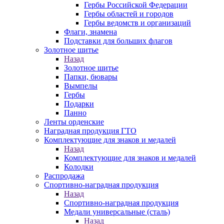
Гербы Российской Федерации
Гербы областей и городов
Гербы ведомств и организаций
Флаги, знамена
Подставки для больших флагов
Золотное шитье
Назад
Золотное шитье
Папки, бювары
Вымпелы
Гербы
Подарки
Панно
Ленты орденские
Наградная продукция ГТО
Комплектующие для знаков и медалей
Назад
Комплектующие для знаков и медалей
Колодки
Распродажа
Спортивно-наградная продукция
Назад
Спортивно-наградная продукция
Медали универсальные (сталь)
Назад