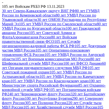
-
105 лет Войскам РХБЗ РФ 13.11.2023
30 лет Северо-Кавказскому округу ВНГ РФ
80 лет ГУМВД
России по Кемеровской области
80 лет УМВД России по
Ульяновской области
30 лет ОМОН Росгвардии по Республике
Марий Эл
105 лет УМВД России по Смоленской области
80 лет
УМВД России по Курганской области
100 лет Гражданской
авиации России
105 лет Советской Армии и
Флота
Аэронавигация России
80 лет Войскам
правительственной связи ФСО
105 лет Службе
организационно-кадровой работы ФСБ РФ
105 лет Дежурным
частям МВД России
105 лет Оперативно-поисковому
управлению ФСБ России
105 лет УМВД России по Амурской
области
105 лет Военным комиссариатам МО России
80 лет
Шифровальной службе МВД России
100 лет ВФСО Динамо
60
лет Органам предварительного следствия МВД РФ
105 лет
Советской пожарной охране
105 лет УМВД России по
Астраханской области
105 лет УМВД России по Камчатскому
краю
105 лет УМВД России по Краснодаскому краю
100 лет
Министерству спорта Российской Федерации
85 лет Охранно-
конвойной службе МВД РФ
105 лет Пограничным войскам
РФ
240 лет Черноморскому флоту России
320 лет Балтийскому
флоту России
100 лет Республике Бурятия
290 лет Северному
флоту России
305 лет Полиции России
220 лет Службе тыла
МВД России
105 лет Хозяйственной службе МВД России
105