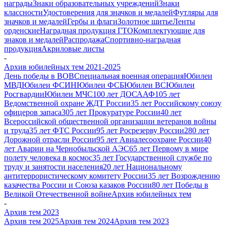
награды
Знаки образовательных учреждений
Знаки
классности
Удостоверения для значков и медалей
Футляры для
значков и медалей
Гербы и флаги
Золотное шитье
Ленты
орденские
Наградная продукция ГТО
Комплектующие для
знаков и медалей
Распродажа
Спортивно-наградная
продукция
Акриловые листы
-
Архив юбилейных тем 2021-2025
День победы в ВОВ
Специальная военная операция
Юбилеи
МВД
Юбилеи ФСИН
Юбилеи ФСБ
Юбилеи ВС
Юбилеи
Росгвардии
Юбилеи МЧС
100 лет ДОСААФ
105 лет
Ведомственной охране ЖДТ России
35 лет Российскому союзу
офицеров запаса
305 лет Прокуратуре России
40 лет
Всероссийской общественной организации ветеранов войны
и труда
35 лет ФТС России
95 лет Росрезерву России
280 лет
Дорожной отрасли России
95 лет Авиалесоохране России
40
лет Аварии на Чернобыльской АЭС
65 лет Первому в мире
полету человека в космос
35 лет Государственной службе по
труду и занятости населения
20 лет Национальному
антитеррористическому комитету России
35 лет Возрождению
казачества России и Союза казаков России
80 лет Победы в
Великой Отечественной войне
Архив юбилейных тем
-
Архив тем 2023
Архив тем 2025
Архив тем 2024
Архив тем 2023