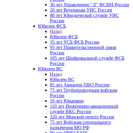
30 лет Управлению "Л" ФСИН России
20 лет Ветеранам УИС России
80 лет Юридической службе УИС
России
Юбилеи ФСБ
Назад
Юбилеи ФСБ
35 лет УСБ ФСБ России
95 лет Правительственной связи
России
105 лет Шифровальной службе ФСБ
России
Юбилеи ВС
Назад
Юбилеи ВС
85 лет Авиации ПВО России
75 лет Трубопроводным войскам
России
10 лет Юнармии
110 лет Инженерно-авиационной
службе ВКС России
320 лет Морской пехоте России
75 лет Войскам специального
назначения МО РФ
90 лет ЧВВАКУШ