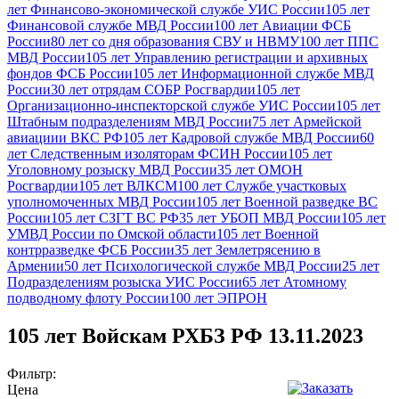
лет Финансово-экономической службе УИС России
105 лет
Финансовой службе МВД России
100 лет Авиации ФСБ
России
80 лет со дня образования СВУ и НВМУ
100 лет ППС
МВД России
105 лет Управлению регистрации и архивных
фондов ФСБ России
105 лет Информационной службе МВД
России
30 лет отрядам СОБР Росгвардии
105 лет
Организационно-инспекторской службе УИС России
105 лет
Штабным подразделениям МВД России
75 лет Армейской
авиациии ВКС РФ
105 лет Кадровой службе МВД России
60
лет Следственным изоляторам ФСИН России
105 лет
Уголовному розыску МВД России
35 лет ОМОН
Росгвардии
105 лет ВЛКСМ
100 лет Службе участковых
уполномоченных МВД России
105 лет Военной разведке ВС
России
105 лет СЗГТ ВС РФ
35 лет УБОП МВД России
105 лет
УМВД России по Омской области
105 лет Военной
контрразведке ФСБ России
35 лет Землетрясению в
Армении
50 лет Психологической службе МВД России
25 лет
Подразделениям розыска УИС России
65 лет Атомному
подводному флоту России
100 лет ЭПРОН
105 лет Войскам РХБЗ РФ 13.11.2023
Фильтр:
Цена