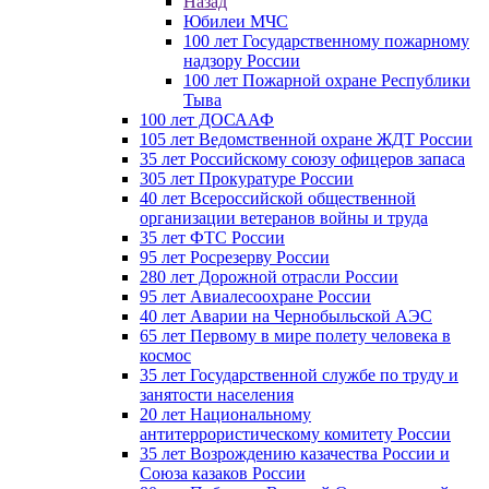
Назад
Юбилеи МЧС
100 лет Государственному пожарному
надзору России
100 лет Пожарной охране Республики
Тыва
100 лет ДОСААФ
105 лет Ведомственной охране ЖДТ России
35 лет Российскому союзу офицеров запаса
305 лет Прокуратуре России
40 лет Всероссийской общественной
организации ветеранов войны и труда
35 лет ФТС России
95 лет Росрезерву России
280 лет Дорожной отрасли России
95 лет Авиалесоохране России
40 лет Аварии на Чернобыльской АЭС
65 лет Первому в мире полету человека в
космос
35 лет Государственной службе по труду и
занятости населения
20 лет Национальному
антитеррористическому комитету России
35 лет Возрождению казачества России и
Союза казаков России