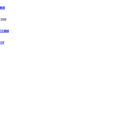
ния
ссии
ия