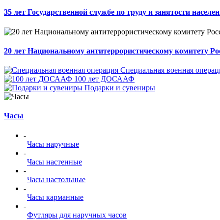
35 лет Государственной службе по труду и занятости населе
20 лет Национальному антитеррористическому комитету Ро
Специальная военная операц
100 лет ДОСААФ
Подарки и сувениры
Часы
-
Часы наручные
-
Часы настенные
-
Часы настольные
-
Часы карманные
-
Футляры для наручных часов