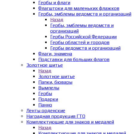
Гербы и флаги
Флагштоки для маленьких флажков
Гербы, эмблемы ведомств и организаций
Назад
Гербы, эмблемы ведомств и
организаций
Гербы Российской Федерации
Гербы областей и городов
Гербы ведомств и организаций
Флаги, знамена
Подставки для больших флагов
Золотное шитье
Назад
Золотное шитье
Папки, бювары
Вымпелы
Гербы
Подарки
Панно
Ленты орденские
Наградная продукция ГТО
Комплектующие для знаков и медалей
Назад
Комплектующие для знаков и медалей