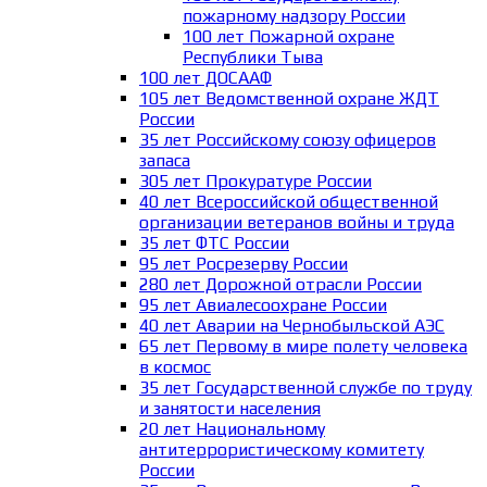
пожарному надзору России
100 лет Пожарной охране
Республики Тыва
100 лет ДОСААФ
105 лет Ведомственной охране ЖДТ
России
35 лет Российскому союзу офицеров
запаса
305 лет Прокуратуре России
40 лет Всероссийской общественной
организации ветеранов войны и труда
35 лет ФТС России
95 лет Росрезерву России
280 лет Дорожной отрасли России
95 лет Авиалесоохране России
40 лет Аварии на Чернобыльской АЭС
65 лет Первому в мире полету человека
в космос
35 лет Государственной службе по труду
и занятости населения
20 лет Национальному
антитеррористическому комитету
России