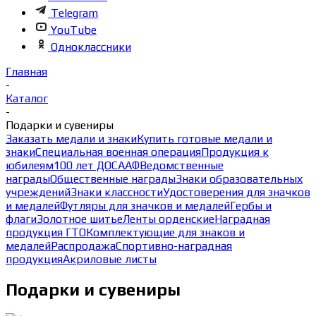
Telegram
YouTube
Одноклассники
Главная
-
Каталог
-
Подарки и сувениры
Заказать медали и знаки
Купить готовые медали и
знаки
Специальная военная операция
Продукция к
юбилеям
100 лет ДОСААФ
Ведомственные
награды
Общественные награды
Знаки образовательных
учреждений
Знаки классности
Удостоверения для значков
и медалей
Футляры для значков и медалей
Гербы и
флаги
Золотное шитье
Ленты орденские
Наградная
продукция ГТО
Комплектующие для знаков и
медалей
Распродажа
Спортивно-наградная
продукция
Акриловые листы
Подарки и сувениры