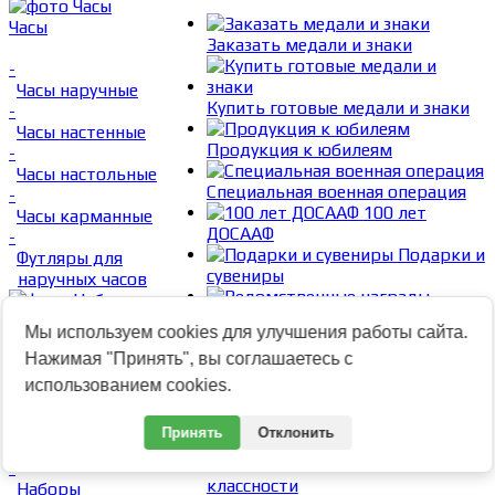
Часы
Заказать медали и знаки
-
Часы наручные
Купить готовые медали и знаки
-
Часы настенные
Продукция к юбилеям
-
Часы настольные
Специальная военная операция
-
100 лет
Часы карманные
ДОСААФ
-
Подарки и
Футляры для
сувениры
наручных часов
Ведомственные награды
Мы используем cookies для улучшения работы сайта.
Наборы
Общественные награды
Нажимая "Принять", вы соглашаетесь с
подарочные
использованием cookies.
-
Знаки образовательных
Наборы
Принять
Отклонить
учреждений
подарочные
Знаки
-
классности
Наборы