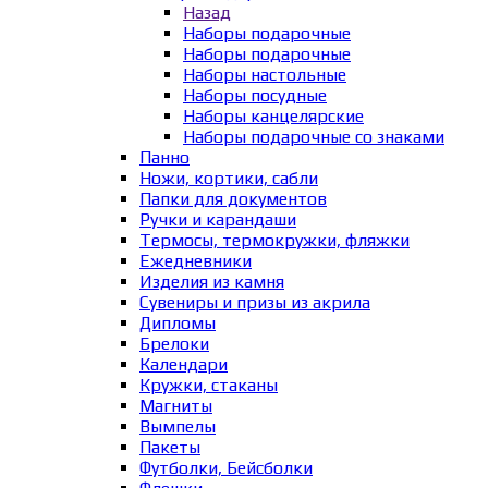
Назад
Наборы подарочные
Наборы подарочные
Наборы настольные
Наборы посудные
Наборы канцелярские
Наборы подарочные со знаками
Панно
Ножи, кортики, сабли
Папки для документов
Ручки и карандаши
Термосы, термокружки, фляжки
Ежедневники
Изделия из камня
Сувениры и призы из акрила
Дипломы
Брелоки
Календари
Кружки, стаканы
Магниты
Вымпелы
Пакеты
Футболки, Бейсболки