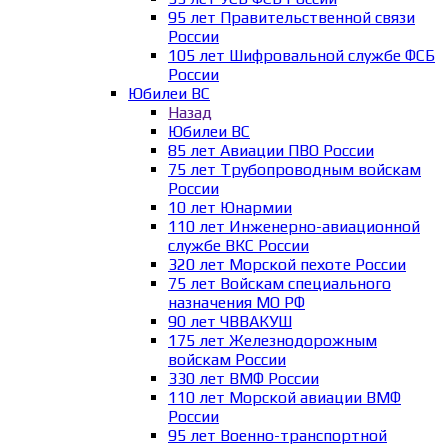
95 лет Правительственной связи
России
105 лет Шифровальной службе ФСБ
России
Юбилеи ВС
Назад
Юбилеи ВС
85 лет Авиации ПВО России
75 лет Трубопроводным войскам
России
10 лет Юнармии
110 лет Инженерно-авиационной
службе ВКС России
320 лет Морской пехоте России
75 лет Войскам специального
назначения МО РФ
90 лет ЧВВАКУШ
175 лет Железнодорожным
войскам России
330 лет ВМФ России
110 лет Морской авиации ВМФ
России
95 лет Военно-транспортной