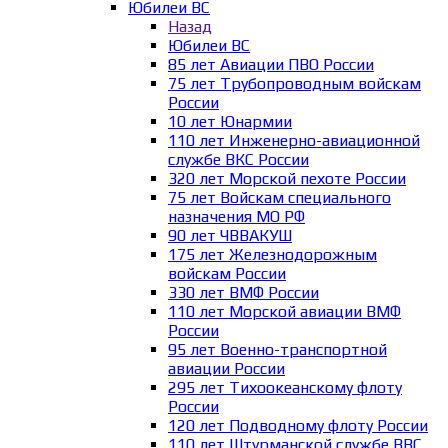
Юбилеи ВС
Назад
Юбилеи ВС
85 лет Авиации ПВО России
75 лет Трубопроводным войскам
России
10 лет Юнармии
110 лет Инженерно-авиационной
службе ВКС России
320 лет Морской пехоте России
75 лет Войскам специального
назначения МО РФ
90 лет ЧВВАКУШ
175 лет Железнодорожным
войскам России
330 лет ВМФ России
110 лет Морской авиации ВМФ
России
95 лет Военно-транспортной
авиации России
295 лет Тихоокеанскому флоту
России
120 лет Подводному флоту России
110 лет Штурманской службе ВВС