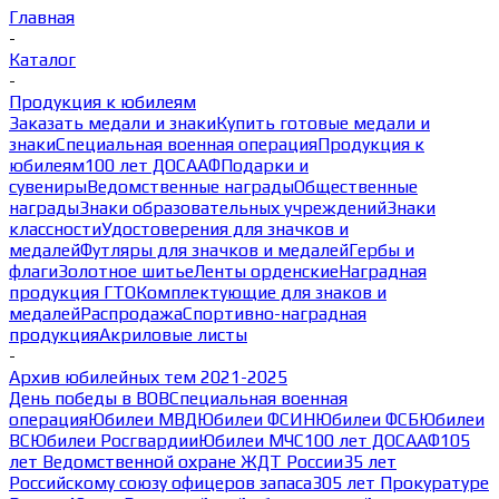
Главная
-
Каталог
-
Продукция к юбилеям
Заказать медали и знаки
Купить готовые медали и
знаки
Специальная военная операция
Продукция к
юбилеям
100 лет ДОСААФ
Подарки и
сувениры
Ведомственные награды
Общественные
награды
Знаки образовательных учреждений
Знаки
классности
Удостоверения для значков и
медалей
Футляры для значков и медалей
Гербы и
флаги
Золотное шитье
Ленты орденские
Наградная
продукция ГТО
Комплектующие для знаков и
медалей
Распродажа
Спортивно-наградная
продукция
Акриловые листы
-
Архив юбилейных тем 2021-2025
День победы в ВОВ
Специальная военная
операция
Юбилеи МВД
Юбилеи ФСИН
Юбилеи ФСБ
Юбилеи
ВС
Юбилеи Росгвардии
Юбилеи МЧС
100 лет ДОСААФ
105
лет Ведомственной охране ЖДТ России
35 лет
Российскому союзу офицеров запаса
305 лет Прокуратуре