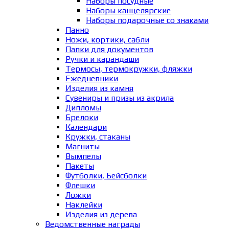
Наборы посудные
Наборы канцелярские
Наборы подарочные со знаками
Панно
Ножи, кортики, сабли
Папки для документов
Ручки и карандаши
Термосы, термокружки, фляжки
Ежедневники
Изделия из камня
Сувениры и призы из акрила
Дипломы
Брелоки
Календари
Кружки, стаканы
Магниты
Вымпелы
Пакеты
Футболки, Бейсболки
Флешки
Ложки
Наклейки
Изделия из дерева
Ведомственные награды