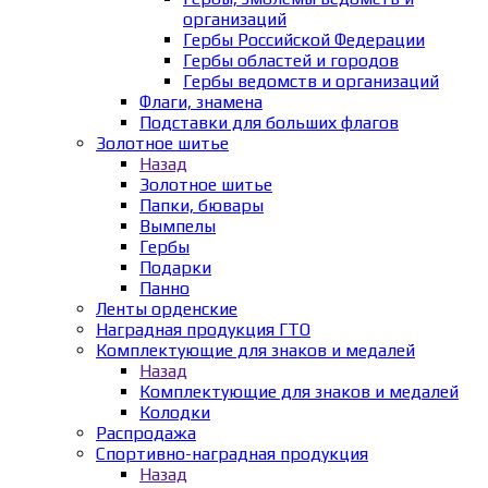
организаций
Гербы Российской Федерации
Гербы областей и городов
Гербы ведомств и организаций
Флаги, знамена
Подставки для больших флагов
Золотное шитье
Назад
Золотное шитье
Папки, бювары
Вымпелы
Гербы
Подарки
Панно
Ленты орденские
Наградная продукция ГТО
Комплектующие для знаков и медалей
Назад
Комплектующие для знаков и медалей
Колодки
Распродажа
Спортивно-наградная продукция
Назад