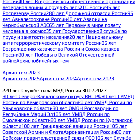
России
40 лет Всероссийской общественной организации
ветеранов войны и труда
35 лет ФТС России
95 лет
Росрезерву России
280 лет Дорожной отрасли России
95
лет Авиалесоохране России
40 лет Аварии на
Чернобыльской АЭС
65 лет Первому в мире полету
человека в космос
35 лет Государственной службе по
труду и занятости населения
20 лет Национальному
антитеррористическому комитету России
35 лет
Возрождению казачества России и Союза казаков
России
80 лет Победы в Великой Отечественной
войне
Архив юбилейных тем
-
Архив тем 2023
Архив тем 2025
Архив тем 2024
Архив тем 2023
-
220 лет Службе тыла МВД России 30.07.2023
30 лет Северо-Кавказскому округу ВНГ РФ
80 лет ГУМВД
России по Кемеровской области
80 лет УМВД России по
Ульяновской области
30 лет ОМОН Росгвардии по
Республике Марий Эл
105 лет УМВД России по
Смоленской области
80 лет УМВД России по Курганской
области
100 лет Гражданской авиации России
105 лет
Советской Армии и Флота
Аэронавигация России
80 лет
Войскам правительственной связи ФСО
105 лет Службе