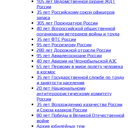
105 лет Ведомственной охране ЖДТ
России
35 лет Российскому союзу офицеров
запаса
305 лет Прокуратуре России
40 лет Всероссийской общественной
организации ветеранов войны и труда
35 лет ФТС России
95 лет Росрезерву России
280 лет Дорожной отрасли России
95 лет Авиалесоохране России
40 лет Аварии на Чернобыльской АЭС
65 лет Первому в мире полету человека
в космос
35 лет Государственной службе по труду
и занятости населения
20 лет Национальному
антитеррористическому комитету
России
35 лет Возрождению казачества России
и Союза казаков России
80 лет Победы в Великой Отечественной
войне
Архив юбилейных тем