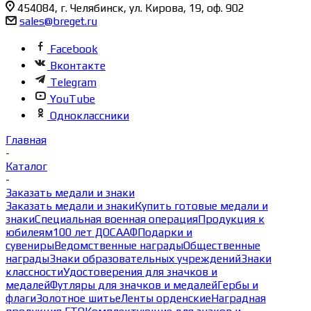
454084, г. Челябинск, ул. Кирова, 19, оф. 902
sales@breget.ru
Facebook
Вконтакте
Telegram
YouTube
Одноклассники
Главная
-
Каталог
-
Заказать медали и знаки
Заказать медали и знаки
Купить готовые медали и
знаки
Специальная военная операция
Продукция к
юбилеям
100 лет ДОСААФ
Подарки и
сувениры
Ведомственные награды
Общественные
награды
Знаки образовательных учреждений
Знаки
классности
Удостоверения для значков и
медалей
Футляры для значков и медалей
Гербы и
флаги
Золотное шитье
Ленты орденские
Наградная