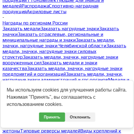
продукция ГТО
Комплектующие для знаков и
медалей
Распродажа
Спортивно-наградная
продукция
Акриловые листы
-
Награды по регионам России
Заказать медали
Заказать нагрудные знаки
Заказать
значки
Заказать отраслевые, региональные и
муниципальные награды и знаки
Заказать медали,
значки, нагрудные знаки Челябинской области
Заказать
медали, значки, нагрудные знаки силовых
структур
Заказать медали, значки, нагрудные знаки
вооруженных сил
Заказать медали и знаки
казачества
Заказать медали, значки, нагрудные знаки
предприятий и организаций
Заказать медали, значки,
нагрудные знаки администраций и гос органов
Медали и
знаки выдающихся личностей
Заказать медали, значки,
Мы используем cookies для улучшения работы сайта.
нагрудные знаки образовательных учреждений
Награды
по регионам России
Заказать медали и знаки
Нажимая "Принять", вы соглашаетесь с
профсоюзных организации
Заказать медали, значки,
использованием cookies.
нагрудные знаки по федеральным округам
Заказать
общественные награды
Заказать медали, значки,
Принять
Отклонить
нагрудные знаки по спортивным мероприятиям,
обществам, клубам и видам спорта
Заказать
жетоны
Типовые реверсы медалей
Виды креплений к