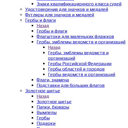
Знаки квалификационного класса судей
Удостоверения для значков и медалей
Футляры для значков и медалей
Гербы и флаги
Назад
Гербы и флаги
Флагштоки для маленьких флажков
Гербы, эмблемы ведомств и организаций
Назад
Гербы, эмблемы ведомств и
организаций
Гербы Российской Федерации
Гербы областей и городов
Гербы ведомств и организаций
Флаги, знамена
Подставки для больших флагов
Золотное шитье
Назад
Золотное шитье
Папки, бювары
Вымпелы
Гербы
Подарки