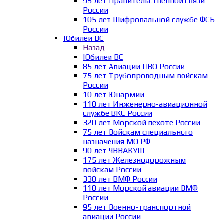
95 лет Правительственной связи
России
105 лет Шифровальной службе ФСБ
России
Юбилеи ВС
Назад
Юбилеи ВС
85 лет Авиации ПВО России
75 лет Трубопроводным войскам
России
10 лет Юнармии
110 лет Инженерно-авиационной
службе ВКС России
320 лет Морской пехоте России
75 лет Войскам специального
назначения МО РФ
90 лет ЧВВАКУШ
175 лет Железнодорожным
войскам России
330 лет ВМФ России
110 лет Морской авиации ВМФ
России
95 лет Военно-транспортной
авиации России