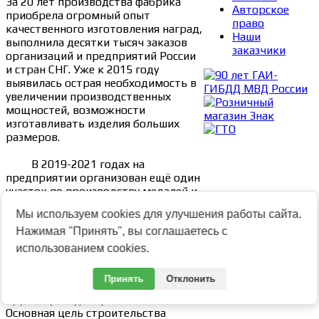
За 20 лет производства фабрика
Авторское
приобрела огромный опыт
право
качественного изготовления наград,
Наши
выполнила десятки тысяч заказов
заказчики
организаций и предприятий России
и стран СНГ. Уже к 2015 году
выявилась острая необходимость в
увеличении производственных
мощностей, возможности
изготавливать изделия больших
размеров.
⠀⠀⠀В 2019-2021 годах на
предприятии организован ещё один
участок по производству медалей и
знаков большого размера. Участок
Мы используем cookies для улучшения работы сайта.
оснащен новым, современным
высокопроизводительным
Нажимая "Принять", вы соглашаетесь с
оборудованием. Целый ряд ручных
использованием cookies.
операций механизирован и
автоматизирован, значительно
Принять
Отклонить
повышена производительность
труда, культура производства.
Основная цель строительства