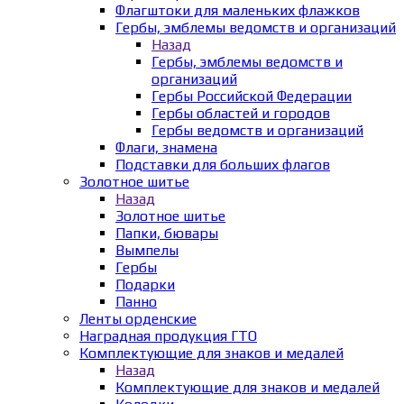
Флагштоки для маленьких флажков
Гербы, эмблемы ведомств и организаций
Назад
Гербы, эмблемы ведомств и
организаций
Гербы Российской Федерации
Гербы областей и городов
Гербы ведомств и организаций
Флаги, знамена
Подставки для больших флагов
Золотное шитье
Назад
Золотное шитье
Папки, бювары
Вымпелы
Гербы
Подарки
Панно
Ленты орденские
Наградная продукция ГТО
Комплектующие для знаков и медалей
Назад
Комплектующие для знаков и медалей