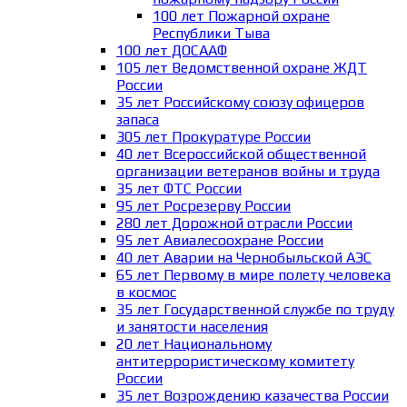
100 лет Пожарной охране
Республики Тыва
100 лет ДОСААФ
105 лет Ведомственной охране ЖДТ
России
35 лет Российскому союзу офицеров
запаса
305 лет Прокуратуре России
40 лет Всероссийской общественной
организации ветеранов войны и труда
35 лет ФТС России
95 лет Росрезерву России
280 лет Дорожной отрасли России
95 лет Авиалесоохране России
40 лет Аварии на Чернобыльской АЭС
65 лет Первому в мире полету человека
в космос
35 лет Государственной службе по труду
и занятости населения
20 лет Национальному
антитеррористическому комитету
России
35 лет Возрождению казачества России