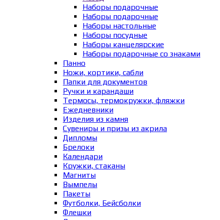
Наборы подарочные
Наборы подарочные
Наборы настольные
Наборы посудные
Наборы канцелярские
Наборы подарочные со знаками
Панно
Ножи, кортики, сабли
Папки для документов
Ручки и карандаши
Термосы, термокружки, фляжки
Ежедневники
Изделия из камня
Сувениры и призы из акрила
Дипломы
Брелоки
Календари
Кружки, стаканы
Магниты
Вымпелы
Пакеты
Футболки, Бейсболки
Флешки