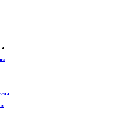
ния
ссии
ия