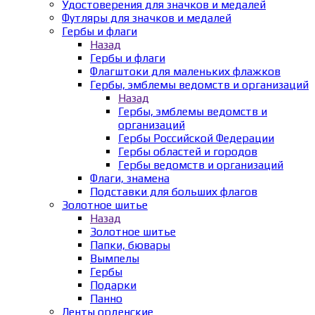
Удостоверения для значков и медалей
Футляры для значков и медалей
Гербы и флаги
Назад
Гербы и флаги
Флагштоки для маленьких флажков
Гербы, эмблемы ведомств и организаций
Назад
Гербы, эмблемы ведомств и
организаций
Гербы Российской Федерации
Гербы областей и городов
Гербы ведомств и организаций
Флаги, знамена
Подставки для больших флагов
Золотное шитье
Назад
Золотное шитье
Папки, бювары
Вымпелы
Гербы
Подарки
Панно
Ленты орденские