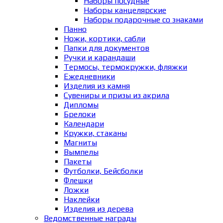
Наборы посудные
Наборы канцелярские
Наборы подарочные со знаками
Панно
Ножи, кортики, сабли
Папки для документов
Ручки и карандаши
Термосы, термокружки, фляжки
Ежедневники
Изделия из камня
Сувениры и призы из акрила
Дипломы
Брелоки
Календари
Кружки, стаканы
Магниты
Вымпелы
Пакеты
Футболки, Бейсболки
Флешки
Ложки
Наклейки
Изделия из дерева
Ведомственные награды