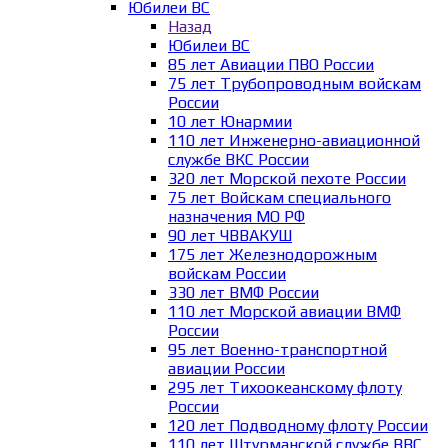
Юбилеи ВС
Назад
Юбилеи ВС
85 лет Авиации ПВО России
75 лет Трубопроводным войскам
России
10 лет Юнармии
110 лет Инженерно-авиационной
службе ВКС России
320 лет Морской пехоте России
75 лет Войскам специального
назначения МО РФ
90 лет ЧВВАКУШ
175 лет Железнодорожным
войскам России
330 лет ВМФ России
110 лет Морской авиации ВМФ
России
95 лет Военно-транспортной
авиации России
295 лет Тихоокеанскому флоту
России
120 лет Подводному флоту России
110 лет Штурманской службе ВВС