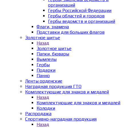
организаций
Гербы Российской Федерации
Гербы областей и городов
Гербы ведомств и организаций
Флаги, знамена
Подставки для больших флагов
Золотное шитье
Назад
Золотное шитье
Папки, бювары
Вымпелы
Гербы
Подарки
Панно
Ленты орденские
Наградная продукция ГТО
Комплектующие для знаков и медалей
Назад
Комплектующие для знаков и медалей
Колодки
Распродажа
Спортивно-наградная продукция
Назад