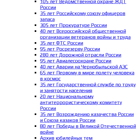
105 лет Ведомственной охране ЖДТ
России
35 лет Российскому союзу офицеров
запаса
305 лет Прокуратуре России
40 лет Всероссийской общественной
организации ветеранов войны и труда
35 лет ФТС России
95 лет Росрезерву России
280 лет Дорожной отрасли России
95 лет Авиалесоохране России
40 лет Аварии на Чернобыльской АЭС
65 лет Первому в мире полету человека
в космос
35 лет Государственной службе по труду
и занятости населения
20 лет Национальному
антитеррористическому комитету
России
35 лет Возрождению казачества России
и Союза казаков России
80 лет Победы в Великой Отечественной
войне
Архив юбилейных тем