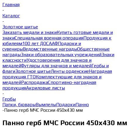
Главная
-
Каталог
-
Золотное шитье
Заказать медали и знаки
Купить готовые медали и
знаки
Специальная военная операция
Продукция к
юбилеям
100 лет ДОСААФ
Подарки и
сувениры
Ведомственные награды
Общественные
награды
Знаки образовательных учреждений
Знаки
классности
Удостоверения для значков и
медалей
Футляры для значков и медалей
Гербы и
флаги
Золотное шитье
Ленты орденские
Наградная
продукция ГТО
Комплектующие для знаков и
медалей
Распродажа
Спортивно-наградная
продукция
Акриловые листы
-
Гербы
Папки, бювары
Вымпелы
Подарки
Панно
-
Панно герб МЧС России 450х430 мм
Панно герб МЧС России 450х430 мм