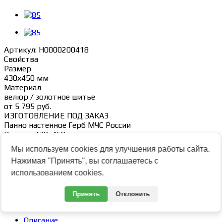
Артикул:
Н0000200418
Свойства
Размер
430х450 мм
Материал
велюр / золотное шитье
от
5 795 руб.
ИЗГОТОВЛЕНИЕ ПОД ЗАКАЗ
Панно настенное Герб МЧС России
Размер: 430х450 мм
Материал: багетная рама (пластик), велюр, различные
Мы используем cookies для улучшения работы сайта.
ткани и металлизированные нити для вышивки
Нажимая "Принять", вы соглашаетесь с
Объемная вышивка с элементами 3D аппликации, ручная
работа
использованием cookies.
Поделиться
Принять
Отклонить
Описание