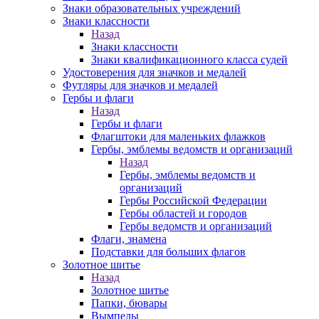
Знаки образовательных учреждений
Знаки классности
Назад
Знаки классности
Знаки квалификационного класса судей
Удостоверения для значков и медалей
Футляры для значков и медалей
Гербы и флаги
Назад
Гербы и флаги
Флагштоки для маленьких флажков
Гербы, эмблемы ведомств и организаций
Назад
Гербы, эмблемы ведомств и
организаций
Гербы Российской Федерации
Гербы областей и городов
Гербы ведомств и организаций
Флаги, знамена
Подставки для больших флагов
Золотное шитье
Назад
Золотное шитье
Папки, бювары
Вымпелы