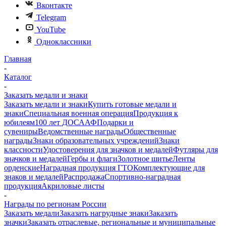
Вконтакте
Telegram
YouTube
Одноклассники
Главная
-
Каталог
-
Заказать медали и знаки
Заказать медали и знаки
Купить готовые медали и
знаки
Специальная военная операция
Продукция к
юбилеям
100 лет ДОСААФ
Подарки и
сувениры
Ведомственные награды
Общественные
награды
Знаки образовательных учреждений
Знаки
классности
Удостоверения для значков и медалей
Футляры для
значков и медалей
Гербы и флаги
Золотное шитье
Ленты
орденские
Наградная продукция ГТО
Комплектующие для
знаков и медалей
Распродажа
Спортивно-наградная
продукция
Акриловые листы
-
Награды по регионам России
Заказать медали
Заказать нагрудные знаки
Заказать
значки
Заказать отраслевые, региональные и муниципальные