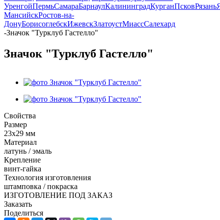
Уренгой
Пермь
Самара
Барнаул
Калининград
Курган
Псков
Рязань
Мансийск
Ростов-на-
Дону
Борисоглебск
Ижевск
Златоуст
Миасс
Салехард
-
Значок "Турклуб Гастелло"
Значок "Турклуб Гастелло"
Свойства
Размер
23х29 мм
Материал
латунь / эмаль
Крепление
винт-гайка
Технология изготовления
штамповка / покраска
ИЗГОТОВЛЕНИЕ ПОД ЗАКАЗ
Заказать
Поделиться