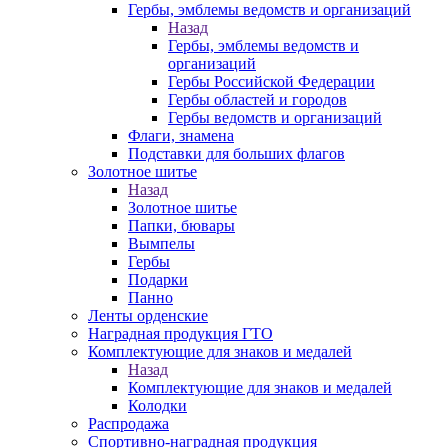
Гербы, эмблемы ведомств и организаций
Назад
Гербы, эмблемы ведомств и
организаций
Гербы Российской Федерации
Гербы областей и городов
Гербы ведомств и организаций
Флаги, знамена
Подставки для больших флагов
Золотное шитье
Назад
Золотное шитье
Папки, бювары
Вымпелы
Гербы
Подарки
Панно
Ленты орденские
Наградная продукция ГТО
Комплектующие для знаков и медалей
Назад
Комплектующие для знаков и медалей
Колодки
Распродажа
Спортивно-наградная продукция