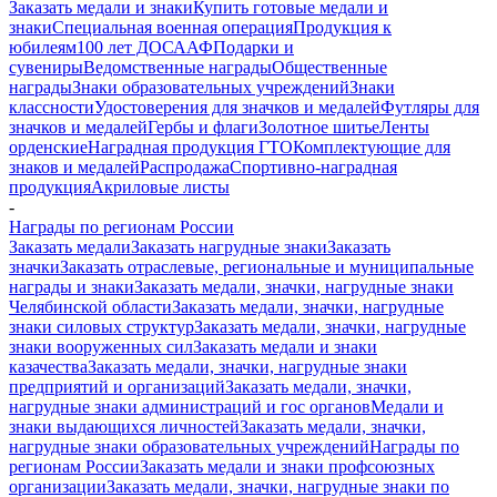
Заказать медали и знаки
Купить готовые медали и
знаки
Специальная военная операция
Продукция к
юбилеям
100 лет ДОСААФ
Подарки и
сувениры
Ведомственные награды
Общественные
награды
Знаки образовательных учреждений
Знаки
классности
Удостоверения для значков и медалей
Футляры для
значков и медалей
Гербы и флаги
Золотное шитье
Ленты
орденские
Наградная продукция ГТО
Комплектующие для
знаков и медалей
Распродажа
Спортивно-наградная
продукция
Акриловые листы
-
Награды по регионам России
Заказать медали
Заказать нагрудные знаки
Заказать
значки
Заказать отраслевые, региональные и муниципальные
награды и знаки
Заказать медали, значки, нагрудные знаки
Челябинской области
Заказать медали, значки, нагрудные
знаки силовых структур
Заказать медали, значки, нагрудные
знаки вооруженных сил
Заказать медали и знаки
казачества
Заказать медали, значки, нагрудные знаки
предприятий и организаций
Заказать медали, значки,
нагрудные знаки администраций и гос органов
Медали и
знаки выдающихся личностей
Заказать медали, значки,
нагрудные знаки образовательных учреждений
Награды по
регионам России
Заказать медали и знаки профсоюзных
организации
Заказать медали, значки, нагрудные знаки по