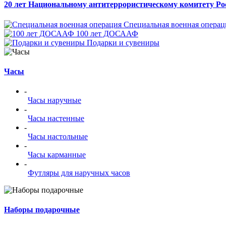
20 лет Национальному антитеррористическому комитету Ро
Специальная военная операц
100 лет ДОСААФ
Подарки и сувениры
Часы
-
Часы наручные
-
Часы настенные
-
Часы настольные
-
Часы карманные
-
Футляры для наручных часов
Наборы подарочные