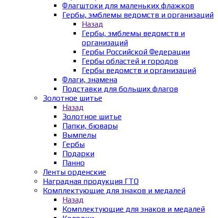
Флагштоки для маленьких флажков
Гербы, эмблемы ведомств и организаций
Назад
Гербы, эмблемы ведомств и
организаций
Гербы Российской Федерации
Гербы областей и городов
Гербы ведомств и организаций
Флаги, знамена
Подставки для больших флагов
Золотное шитье
Назад
Золотное шитье
Папки, бювары
Вымпелы
Гербы
Подарки
Панно
Ленты орденские
Наградная продукция ГТО
Комплектующие для знаков и медалей
Назад
Комплектующие для знаков и медалей