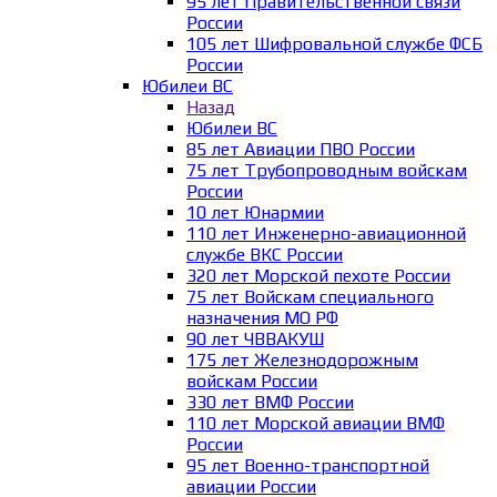
95 лет Правительственной связи
России
105 лет Шифровальной службе ФСБ
России
Юбилеи ВС
Назад
Юбилеи ВС
85 лет Авиации ПВО России
75 лет Трубопроводным войскам
России
10 лет Юнармии
110 лет Инженерно-авиационной
службе ВКС России
320 лет Морской пехоте России
75 лет Войскам специального
назначения МО РФ
90 лет ЧВВАКУШ
175 лет Железнодорожным
войскам России
330 лет ВМФ России
110 лет Морской авиации ВМФ
России
95 лет Военно-транспортной
авиации России