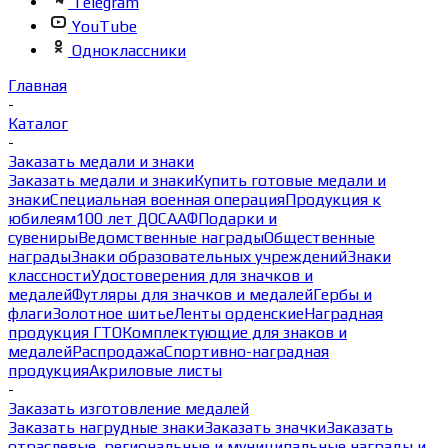
Telegram
YouTube
Одноклассники
Главная
-
Каталог
-
Заказать медали и знаки
Заказать медали и знаки
Купить готовые медали и
знаки
Специальная военная операция
Продукция к
юбилеям
100 лет ДОСААФ
Подарки и
сувениры
Ведомственные награды
Общественные
награды
Знаки образовательных учреждений
Знаки
классности
Удостоверения для значков и
медалей
Футляры для значков и медалей
Гербы и
флаги
Золотное шитье
Ленты орденские
Наградная
продукция ГТО
Комплектующие для знаков и
медалей
Распродажа
Спортивно-наградная
продукция
Акриловые листы
-
Заказать изготовление медалей
Заказать нагрудные знаки
Заказать значки
Заказать
отраслевые, региональные и муниципальные награды и