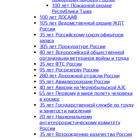
100 лет Пожарной охране
Республики Тыва
100 лет ДОСААФ
105 лет Ведомственной охране ЖДТ
России
35 лет Российскому союзу офицеров
запаса
305 лет Прокуратуре России
40 лет Всероссийской общественной
организации ветеранов войны и труда
35 лет ФТС России
95 лет Росрезерву России
280 лет Дорожной отрасли России
95 лет Авиалесоохране России
40 лет Аварии на Чернобыльской АЭС
65 лет Первому в мире полету человека
в космос
35 лет Государственной службе по труду
и занятости населения
20 лет Национальному
антитеррористическому комитету
России
35 лет Возрождению казачества России