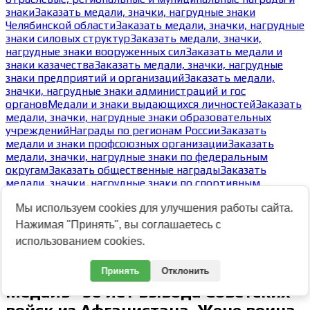
знаки
Заказать медали, значки, нагрудные знаки
Челябинской области
Заказать медали, значки, нагрудные
знаки силовых структур
Заказать медали, значки,
нагрудные знаки вооруженных сил
Заказать медали и
знаки казачества
Заказать медали, значки, нагрудные
знаки предприятий и организаций
Заказать медали,
значки, нагрудные знаки администраций и гос
органов
Медали и знаки выдающихся личностей
Заказать
медали, значки, нагрудные знаки образовательных
учреждений
Награды по регионам России
Заказать
медали и знаки профсоюзных организации
Заказать
медали, значки, нагрудные знаки по федеральным
округам
Заказать общественные награды
Заказать
медали, значки, нагрудные знаки по спортивным
мероприятиям, обществам, клубам и видам
Мы используем cookies для улучшения работы сайта.
спорта
Заказать жетоны
Типовые реверсы медалей
Виды
креплений к одежде медалей, значков, нагрудных
Нажимая "Принять", вы соглашаетесь с
знаков
Заказать экспресс-значки
использованием cookies.
-
Медаль "30 лет вывода Советских войск из
Афганистана. Жене воина-афганца"
Принять
Отклонить
Медаль "30 лет вывода Советских