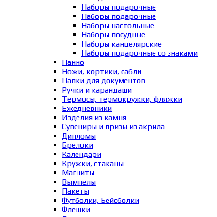
Наборы подарочные
Наборы подарочные
Наборы настольные
Наборы посудные
Наборы канцелярские
Наборы подарочные со знаками
Панно
Ножи, кортики, сабли
Папки для документов
Ручки и карандаши
Термосы, термокружки, фляжки
Ежедневники
Изделия из камня
Сувениры и призы из акрила
Дипломы
Брелоки
Календари
Кружки, стаканы
Магниты
Вымпелы
Пакеты
Футболки, Бейсболки
Флешки