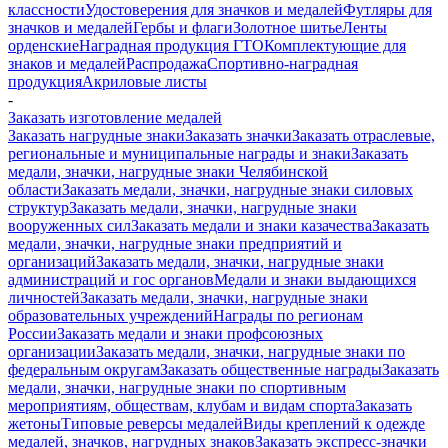
классности
Удостоверения для значков и медалей
Футляры для
значков и медалей
Гербы и флаги
Золотное шитье
Ленты
орденские
Наградная продукция ГТО
Комплектующие для
знаков и медалей
Распродажа
Спортивно-наградная
продукция
Акриловые листы
-
Заказать изготовление медалей
Заказать нагрудные знаки
Заказать значки
Заказать отраслевые,
региональные и муниципальные награды и знаки
Заказать
медали, значки, нагрудные знаки Челябинской
области
Заказать медали, значки, нагрудные знаки силовых
структур
Заказать медали, значки, нагрудные знаки
вооруженных сил
Заказать медали и знаки казачества
Заказать
медали, значки, нагрудные знаки предприятий и
организаций
Заказать медали, значки, нагрудные знаки
администраций и гос органов
Медали и знаки выдающихся
личностей
Заказать медали, значки, нагрудные знаки
образовательных учреждений
Награды по регионам
России
Заказать медали и знаки профсоюзных
организации
Заказать медали, значки, нагрудные знаки по
федеральным округам
Заказать общественные награды
Заказать
медали, значки, нагрудные знаки по спортивным
мероприятиям, обществам, клубам и видам спорта
Заказать
жетоны
Типовые реверсы медалей
Виды креплений к одежде
медалей, значков, нагрудных знаков
Заказать экспресс-значки