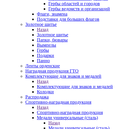
Гербы областей и городов
Гербы ведомств и организаций
Флаги, знамена
Подставки для больших флагов
Золотное шитье
Назад
Золотное шитье
Папки, бювары
Вымпелы
Гербы
Подарки
Панно
Ленты орденские
Наградная продукция ГТО
Комплектующие для знаков и медалей
Назад
Комплектующие для знаков и медалей
Колодки
Распродажа
Спортивно-наградная продукция
Назад
Спортивно-наградная продукция
Медали универсальные (сталь)
Назад
Медали универсальные (сталь)