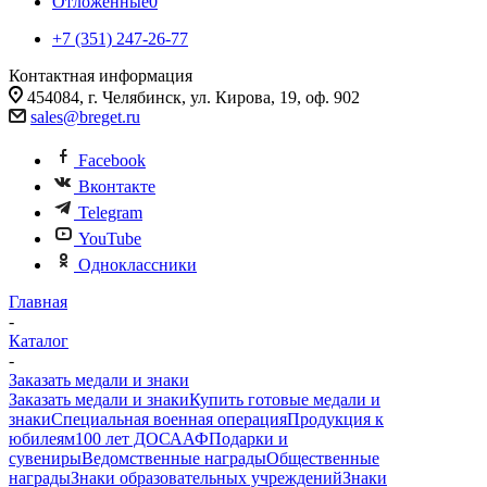
Отложенные
0
+7 (351) 247-26-77
Контактная информация
454084, г. Челябинск, ул. Кирова, 19, оф. 902
sales@breget.ru
Facebook
Вконтакте
Telegram
YouTube
Одноклассники
Главная
-
Каталог
-
Заказать медали и знаки
Заказать медали и знаки
Купить готовые медали и
знаки
Специальная военная операция
Продукция к
юбилеям
100 лет ДОСААФ
Подарки и
сувениры
Ведомственные награды
Общественные
награды
Знаки образовательных учреждений
Знаки