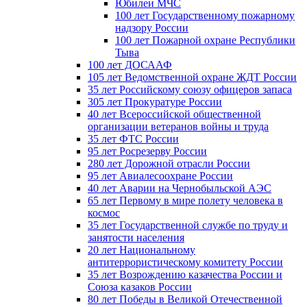
Юбилеи МЧС
100 лет Государственному пожарному
надзору России
100 лет Пожарной охране Республики
Тыва
100 лет ДОСААФ
105 лет Ведомственной охране ЖДТ России
35 лет Российскому союзу офицеров запаса
305 лет Прокуратуре России
40 лет Всероссийской общественной
организации ветеранов войны и труда
35 лет ФТС России
95 лет Росрезерву России
280 лет Дорожной отрасли России
95 лет Авиалесоохране России
40 лет Аварии на Чернобыльской АЭС
65 лет Первому в мире полету человека в
космос
35 лет Государственной службе по труду и
занятости населения
20 лет Национальному
антитеррористическому комитету России
35 лет Возрождению казачества России и
Союза казаков России
80 лет Победы в Великой Отечественной