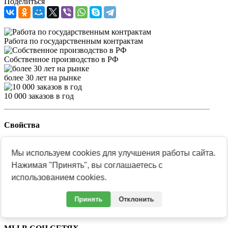
Поделиться
Работа по государственным контрактам
Собственное производство в РФ
более 30 лет на рынке
10 000 заказов в год
Свойства
Диаметр (мм)
60
Мы используем cookies для улучшения работы сайта.
Крепление
карабин
Нажимая "Принять", вы соглашаетесь с
Материал
латунь / нейзильбер /
использованием cookies.
томпак
Технология изготовления
штамповка / покраска
Принять
Отклонить
Толщина
3 мм