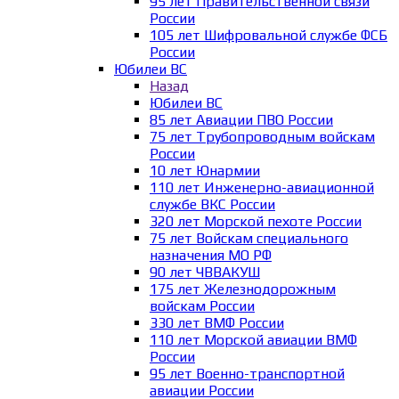
95 лет Правительственной связи
России
105 лет Шифровальной службе ФСБ
России
Юбилеи ВС
Назад
Юбилеи ВС
85 лет Авиации ПВО России
75 лет Трубопроводным войскам
России
10 лет Юнармии
110 лет Инженерно-авиационной
службе ВКС России
320 лет Морской пехоте России
75 лет Войскам специального
назначения МО РФ
90 лет ЧВВАКУШ
175 лет Железнодорожным
войскам России
330 лет ВМФ России
110 лет Морской авиации ВМФ
России
95 лет Военно-транспортной
авиации России