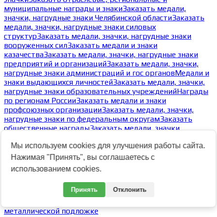
муниципальные награды и знаки
Заказать медали,
значки, нагрудные знаки Челябинской области
Заказать
медали, значки, нагрудные знаки силовых
структур
Заказать медали, значки, нагрудные знаки
вооруженных сил
Заказать медали и знаки
казачества
Заказать медали, значки, нагрудные знаки
предприятий и организаций
Заказать медали, значки,
нагрудные знаки администраций и гос органов
Медали и
знаки выдающихся личностей
Заказать медали, значки,
нагрудные знаки образовательных учреждений
Награды
по регионам России
Заказать медали и знаки
профсоюзных организации
Заказать медали, значки,
нагрудные знаки по федеральным округам
Заказать
общественные награды
Заказать медали, значки,
нагрудные знаки по спортивным мероприятиям,
Мы используем cookies для улучшения работы сайта.
обществам, клубам и видам спорта
Заказать
жетоны
Типовые реверсы медалей
Виды креплений к
Нажимая "Принять", вы соглашаетесь с
одежде медалей, значков, нагрудных знаков
Заказать
использованием cookies.
экспресс-значки
-
Принять
Отклонить
Значки акриловые
Значки закатные - пластик/метал
Значки на
металлической подложке