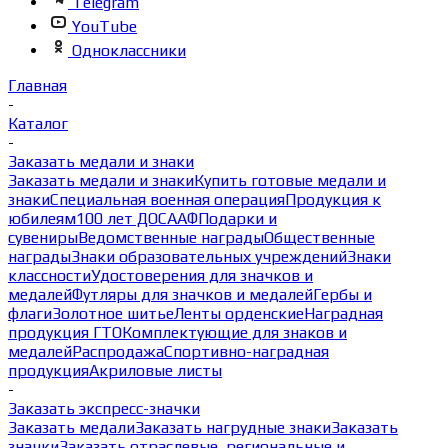
Telegram
YouTube
Одноклассники
Главная
-
Каталог
-
Заказать медали и знаки
Заказать медали и знаки
Купить готовые медали и
знаки
Специальная военная операция
Продукция к
юбилеям
100 лет ДОСААФ
Подарки и
сувениры
Ведомственные награды
Общественные
награды
Знаки образовательных учреждений
Знаки
классности
Удостоверения для значков и
медалей
Футляры для значков и медалей
Гербы и
флаги
Золотное шитье
Ленты орденские
Наградная
продукция ГТО
Комплектующие для знаков и
медалей
Распродажа
Спортивно-наградная
продукция
Акриловые листы
-
Заказать экспресс-значки
Заказать медали
Заказать нагрудные знаки
Заказать
значки
Заказать отраслевые, региональные и