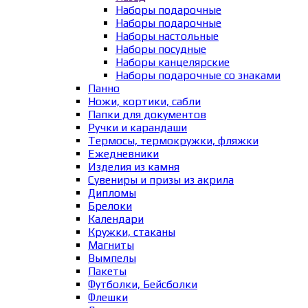
Наборы подарочные
Наборы подарочные
Наборы настольные
Наборы посудные
Наборы канцелярские
Наборы подарочные со знаками
Панно
Ножи, кортики, сабли
Папки для документов
Ручки и карандаши
Термосы, термокружки, фляжки
Ежедневники
Изделия из камня
Сувениры и призы из акрила
Дипломы
Брелоки
Календари
Кружки, стаканы
Магниты
Вымпелы
Пакеты
Футболки, Бейсболки
Флешки