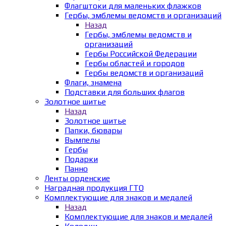
Флагштоки для маленьких флажков
Гербы, эмблемы ведомств и организаций
Назад
Гербы, эмблемы ведомств и
организаций
Гербы Российской Федерации
Гербы областей и городов
Гербы ведомств и организаций
Флаги, знамена
Подставки для больших флагов
Золотное шитье
Назад
Золотное шитье
Папки, бювары
Вымпелы
Гербы
Подарки
Панно
Ленты орденские
Наградная продукция ГТО
Комплектующие для знаков и медалей
Назад
Комплектующие для знаков и медалей