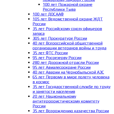
100 лет Пожарной охране
Республики Тыва
100 лет ДОСААФ
105 лет Ведомственной охране ЖДТ
России
35 лет Российскому союзу офицеров
запаса
305 лет Прокуратуре России
40 лет Всероссийской общественной
организации ветеранов войны и труда
35 лет ФТС России
95 лет Росрезерву России
280 лет Дорожной отрасли России
95 лет Авиалесоохране России
40 лет Аварии на Чернобыльской АЭС
65 лет Первому в мире полету человека
в космос
35 лет Государственной службе по труду
и занятости населения
20 лет Национальному
антитеррористическому комитету
России
35 лет Возрождению казачества России