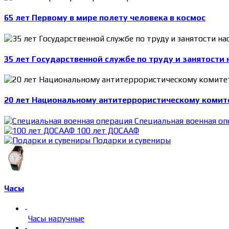
65 лет Первому в мире полету человека в космос
35 лет Государственной службе по труду и занятости 
20 лет Национальному антитеррористическому комит
Специальная военная оп
100 лет ДОСААФ
Подарки и сувениры
Часы
-
Часы наручные
-