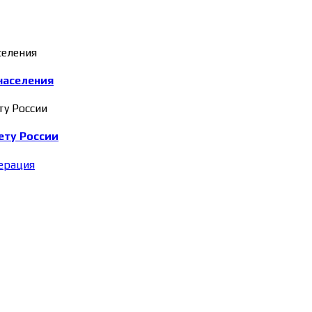
населения
ету России
ерация