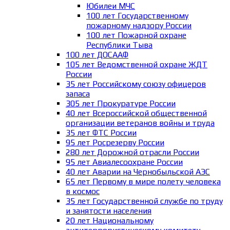
Юбилеи МЧС
100 лет Государственному
пожарному надзору России
100 лет Пожарной охране
Республики Тыва
100 лет ДОСААФ
105 лет Ведомственной охране ЖДТ
России
35 лет Российскому союзу офицеров
запаса
305 лет Прокуратуре России
40 лет Всероссийской общественной
организации ветеранов войны и труда
35 лет ФТС России
95 лет Росрезерву России
280 лет Дорожной отрасли России
95 лет Авиалесоохране России
40 лет Аварии на Чернобыльской АЭС
65 лет Первому в мире полету человека
в космос
35 лет Государственной службе по труду
и занятости населения
20 лет Национальному