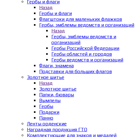
Гербы и флаги
Назад
Гербы и флаги
Флагштоки для маленьких флажков
Гербы, эмблемы ведомств и организаций
Назад
Гербы, эмблемы ведомств и
организаций
Гербы Российской Федерации
Гербы областей и городов
Гербы ведомств и организаций
Флаги, знамена
Подставки для больших флагов
Золотное шитье
Назад
Золотное шитье
Папки, бювары
Вымпелы
Гербы
Подарки
Панно
Ленты орденские
Наградная продукция ГТО
Комплектующие для знаков и медалей