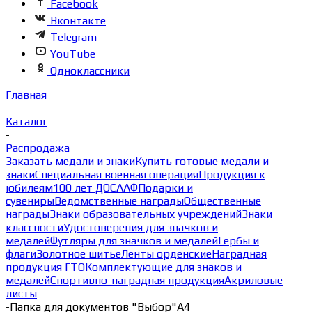
Facebook
Вконтакте
Telegram
YouTube
Одноклассники
Главная
-
Каталог
-
Распродажа
Заказать медали и знаки
Купить готовые медали и
знаки
Специальная военная операция
Продукция к
юбилеям
100 лет ДОСААФ
Подарки и
сувениры
Ведомственные награды
Общественные
награды
Знаки образовательных учреждений
Знаки
классности
Удостоверения для значков и
медалей
Футляры для значков и медалей
Гербы и
флаги
Золотное шитье
Ленты орденские
Наградная
продукция ГТО
Комплектующие для знаков и
медалей
Спортивно-наградная продукция
Акриловые
листы
-
Папка для документов "Выбор"А4