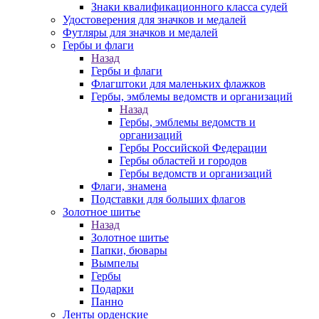
Знаки квалификационного класса судей
Удостоверения для значков и медалей
Футляры для значков и медалей
Гербы и флаги
Назад
Гербы и флаги
Флагштоки для маленьких флажков
Гербы, эмблемы ведомств и организаций
Назад
Гербы, эмблемы ведомств и
организаций
Гербы Российской Федерации
Гербы областей и городов
Гербы ведомств и организаций
Флаги, знамена
Подставки для больших флагов
Золотное шитье
Назад
Золотное шитье
Папки, бювары
Вымпелы
Гербы
Подарки
Панно
Ленты орденские