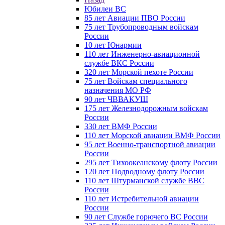
Юбилеи ВС
85 лет Авиации ПВО России
75 лет Трубопроводным войскам
России
10 лет Юнармии
110 лет Инженерно-авиационной
службе ВКС России
320 лет Морской пехоте России
75 лет Войскам специального
назначения МО РФ
90 лет ЧВВАКУШ
175 лет Железнодорожным войскам
России
330 лет ВМФ России
110 лет Морской авиации ВМФ России
95 лет Военно-транспортной авиации
России
295 лет Тихоокеанскому флоту России
120 лет Подводному флоту России
110 лет Штурманской службе ВВС
России
110 лет Истребительной авиации
России
90 лет Службе горючего ВС России