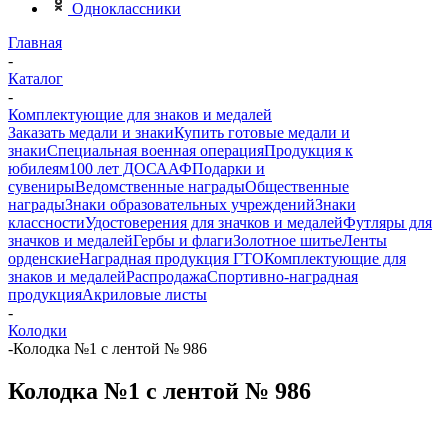
Одноклассники
Главная
-
Каталог
-
Комплектующие для знаков и медалей
Заказать медали и знаки
Купить готовые медали и
знаки
Специальная военная операция
Продукция к
юбилеям
100 лет ДОСААФ
Подарки и
сувениры
Ведомственные награды
Общественные
награды
Знаки образовательных учреждений
Знаки
классности
Удостоверения для значков и медалей
Футляры для
значков и медалей
Гербы и флаги
Золотное шитье
Ленты
орденские
Наградная продукция ГТО
Комплектующие для
знаков и медалей
Распродажа
Спортивно-наградная
продукция
Акриловые листы
-
Колодки
-
Колодка №1 с лентой № 986
Колодка №1 с лентой № 986