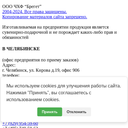
ООО ЧХФ “Брегет”
2004-2024. Все права защищены.
Копирование материалов сайта запрещено.
Изготавливаемая на предприятии продукция является
сувенирно-подарочной и не порождает каких-либо прав и
обязанностей
В ЧЕЛЯБИНСКЕ
(офис предприятия по приему заказов)
Адрес:
г. Челябинск, ул. Кирова д.19, офис 906
телефон:
+7 (351) 247-26-77
8 (800) 775-33-09
Мы используем cookies для улучшения работы сайта.
e-mail:
Нажимая "Принять", вы соглашаетесь с
sales@breget.ru
использованием cookies.
В МОСКВЕ
Принять
Отклонить
телефон:
+7 (929) 954-59-60