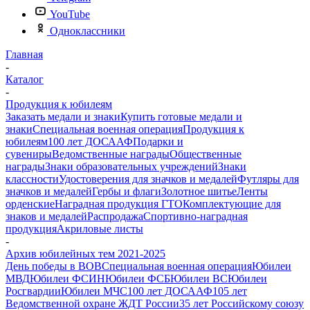
YouTube
Одноклассники
Главная
-
Каталог
-
Продукция к юбилеям
Заказать медали и знаки
Купить готовые медали и
знаки
Специальная военная операция
Продукция к
юбилеям
100 лет ДОСААФ
Подарки и
сувениры
Ведомственные награды
Общественные
награды
Знаки образовательных учреждений
Знаки
классности
Удостоверения для значков и медалей
Футляры для
значков и медалей
Гербы и флаги
Золотное шитье
Ленты
орденские
Наградная продукция ГТО
Комплектующие для
знаков и медалей
Распродажа
Спортивно-наградная
продукция
Акриловые листы
-
Архив юбилейных тем 2021-2025
День победы в ВОВ
Специальная военная операция
Юбилеи
МВД
Юбилеи ФСИН
Юбилеи ФСБ
Юбилеи ВС
Юбилеи
Росгвардии
Юбилеи МЧС
100 лет ДОСААФ
105 лет
Ведомственной охране ЖДТ России
35 лет Российскому союзу