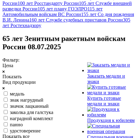
России
100 лет Росстандарту России
105 лет Службе внешней
разведки России
105 лет плану ГОЭЛРО
115 лет
Автомобильным войскам ВС России
155 лет Со дня рождения
В.И. Ленина
160 лет Службе судебных приставов России
305
лет Ростехнадзору
65 лет Зенитным ракетным войскам
России 08.07.2025
Фильтр:
Цена
Заказать медали и
Показать
знаки
Вид продукции
медаль
Купить готовые
знак нагрудный
медали и знаки
значок лацканный
заколка для галстука
наградной комплект
Продукция к юбилеям
панно
удостоверение
Показать все
Специальная военная