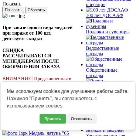
Показать
операция
Сбросить
100 лет ДОСААФ
При заказе одного вида медалей
Подарки и сувениры
при тираже от 100 шт.
действуют скидки
Ведомственные
СКИДКА
награды
РАССЧИТЫВАЕТСЯ
МЕНЕДЖЕРОМ ПОСЛЕ
ОФОРМЛЕНИЯ ЗАКАЗА
Общественные
награды
ВНИМАНИЕ! Представленная в
разделе продукция
изготавливается под Ваш заказ.
Мы используем cookies для улучшения работы сайта.
Знаки
Нажимая "Принять", вы соглашаетесь с
Купить готовые знаки и медали
образовательных
использованием cookies.
на сайте ZNAKS.RU
учреждений
Фильтр
1зрк Медаль, латунь "65 лет
Знаки классности
Принять
Отклонить
Зенитным ракетным войскам
России"
Удостоверения для