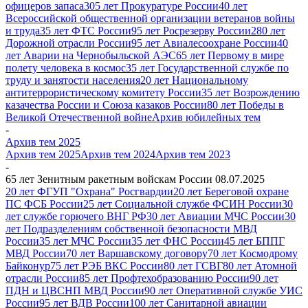
офицеров запаса
305 лет Прокуратуре России
40 лет
Всероссийской общественной организации ветеранов войны
и труда
35 лет ФТС России
95 лет Росрезерву России
280 лет
Дорожной отрасли России
95 лет Авиалесоохране России
40
лет Аварии на Чернобыльской АЭС
65 лет Первому в мире
полету человека в космос
35 лет Государственной службе по
труду и занятости населения
20 лет Национальному
антитеррористическому комитету России
35 лет Возрождению
казачества России и Союза казаков России
80 лет Победы в
Великой Отечественной войне
Архив юбилейных тем
-
Архив тем 2025
Архив тем 2025
Архив тем 2024
Архив тем 2023
-
65 лет Зенитным ракетным войскам России 08.07.2025
20 лет ФГУП "Охрана" Росгвардии
20 лет Береговой охране
ПС ФСБ России
25 лет Cоциальной службе ФСИН России
30
лет службе горючего ВНГ РФ
30 лет Авиации МЧС России
30
лет Подразделениям собственной безопасности МВД
России
35 лет МЧС России
35 лет ФНС России
45 лет БППГ
МВД России
70 лет Варшавскому договору
70 лет Космодрому
Байконур
75 лет РЭБ ВКС России
80 лет ГСВГ
80 лет Атомной
отрасли России
85 лет Профтехобразованию России
90 лет
ПДН и ЦВСНП МВД России
90 лет Оперативной службе УИС
России
95 лет ВДВ России
100 лет Санитарной авиации