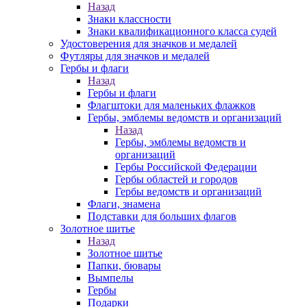
Назад
Знаки классности
Знаки квалификационного класса судей
Удостоверения для значков и медалей
Футляры для значков и медалей
Гербы и флаги
Назад
Гербы и флаги
Флагштоки для маленьких флажков
Гербы, эмблемы ведомств и организаций
Назад
Гербы, эмблемы ведомств и
организаций
Гербы Российской Федерации
Гербы областей и городов
Гербы ведомств и организаций
Флаги, знамена
Подставки для больших флагов
Золотное шитье
Назад
Золотное шитье
Папки, бювары
Вымпелы
Гербы
Подарки