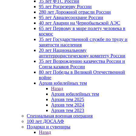
35 лет ФТС России
95 лет Росрезерву России
280 лет Дорожной отрасли России
95 лет Авиалесоохране России
40 лет Аварии на Чернобыльской АЭС
65 лет Первому в мире полету человека в
космос
35 лет Государственной службе по труду и
занятости населения
20 лет Национальному
антитеррористическому комитету России
35 лет Возрождению казачества России и
Союза казаков России
80 лет Победы в Великой Отечественной
войне
Архив юбилейных тем
Назад
Архив юбилейных тем
Архив тем 2025
Архив тем 2024
Архив тем 2023
Специальная военная операция
100 лет ДОСААФ
Подарки и сувениры
Назад