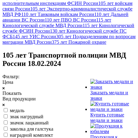
исполнительным инспекциям ФСИН России
105 лет войскам
связи России
105 лет Экспертно-криминалистической службе
МВД РФ
110 лет Танковым войскам России
110 лет Дальней
авиации ВС России
110 лет ПВО ВС России
115 лет
Кинологической службе МВД России
115 лет Кинологической
службе ФСИН России
130 лет Кинологической службе ПС
ФСБ
145 лет УИС России
305 лет Подразделениям по вопросам
миграции МВД России
375 лет Пожарной охране
105 лет Транспортной полиции МВД
России 18.02.2024
Фильтр:
Цена
Заказать медали и
Показать
знаки
Вид продукции
медаль
Купить готовые
знак нагрудный
медали и знаки
значок лацканный
заколка для галстука
наградной комплект
Продукция к