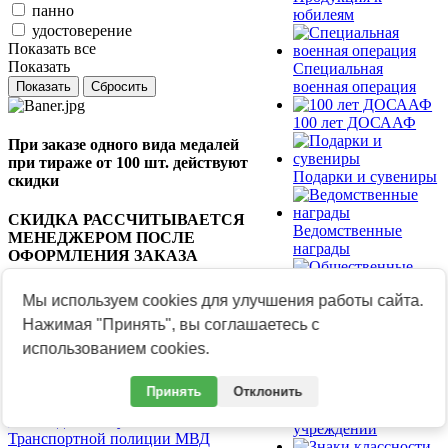
панно
юбилеям
удостоверение
Показать все
Показать
Специальная
военная операция
Сбросить
100 лет ДОСААФ
При заказе одного вида медалей
при тираже от 100 шт. действуют
Подарки и сувениры
скидки
СКИДКА РАССЧИТЫВАЕТСЯ
Ведомственные
МЕНЕДЖЕРОМ ПОСЛЕ
награды
ОФОРМЛЕНИЯ ЗАКАЗА
ВНИМАНИЕ! Представленная в
Мы используем cookies для улучшения работы сайта.
Общественные
разделе продукция изготавливается
награды
Нажимая "Принять", вы соглашаетесь с
под Ваш заказ.
использованием cookies.
Купить готовые знаки и медали на
сайте ZNAKS.RU
Знаки
Принять
Отклонить
Фильтр
образовательных
0тп Медаль, латунь"105 лет
учреждений
Транспортной полиции МВД