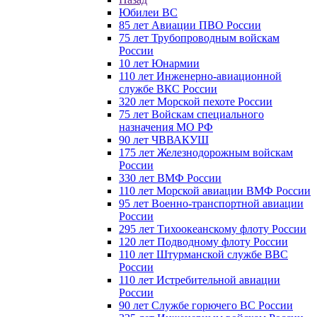
Юбилеи ВС
85 лет Авиации ПВО России
75 лет Трубопроводным войскам
России
10 лет Юнармии
110 лет Инженерно-авиационной
службе ВКС России
320 лет Морской пехоте России
75 лет Войскам специального
назначения МО РФ
90 лет ЧВВАКУШ
175 лет Железнодорожным войскам
России
330 лет ВМФ России
110 лет Морской авиации ВМФ России
95 лет Военно-транспортной авиации
России
295 лет Тихоокеанскому флоту России
120 лет Подводному флоту России
110 лет Штурманской службе ВВС
России
110 лет Истребительной авиации
России
90 лет Службе горючего ВС России