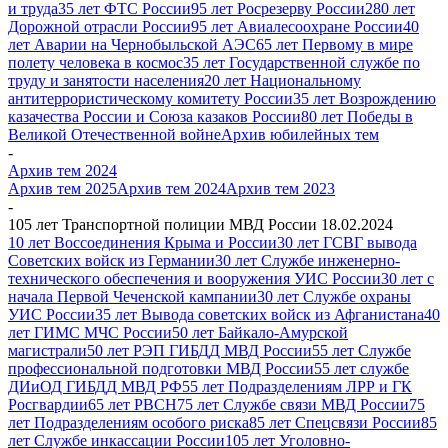
и труда
35 лет ФТС России
95 лет Росрезерву России
280 лет
Дорожной отрасли России
95 лет Авиалесоохране России
40
лет Аварии на Чернобыльской АЭС
65 лет Первому в мире
полету человека в космос
35 лет Государственной службе по
труду и занятости населения
20 лет Национальному
антитеррористическому комитету России
35 лет Возрождению
казачества России и Союза казаков России
80 лет Победы в
Великой Отечественной войне
Архив юбилейных тем
-
Архив тем 2024
Архив тем 2025
Архив тем 2024
Архив тем 2023
-
105 лет Транспортной полиции МВД России 18.02.2024
10 лет Воссоединения Крыма и России
30 лет ГСВГ вывода
Советских войск из Германии
30 лет Службе инженерно-
технического обеспечения и вооружения УИС России
30 лет с
начала Первой Чеченской кампании
30 лет Службе охраны
УИС России
35 лет Вывода советских войск из Афганистана
40
лет ГИМС МЧС России
50 лет Байкало-Амурской
магистрали
50 лет РЭП ГИБДД МВД России
55 лет Службе
профессиональной подготовки МВД России
55 лет службе
ДИиОД ГИБДД МВД РФ
55 лет Подразделениям ЛРР и ГК
Росгвардии
65 лет РВСН
75 лет Службе связи МВД России
75
лет Подразделениям особого риска
85 лет Спецсвязи России
85
лет Службе инкассации России
105 лет Уголовно-