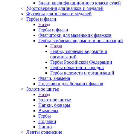
Знаки квалификационного класса судей
Удостоверения для значков и медалей
Футляры для значков и медалей
Гербы и флаги
Назад
Гербы и флаги
Флагштоки для маленьких флажков
Гербы, эмблемы ведомств и организаций
Назад
Гербы, эмблемы ведомств и
организаций
Гербы Российской Федерации
Гербы областей и городов
Гербы ведомств и организаций
Флаги, знамена
Подставки для больших флагов
Золотное шитье
Назад
Золотное шитье
Папки, бювары
Вымпелы
Гербы
Подарки
Панно
Ленты орденские