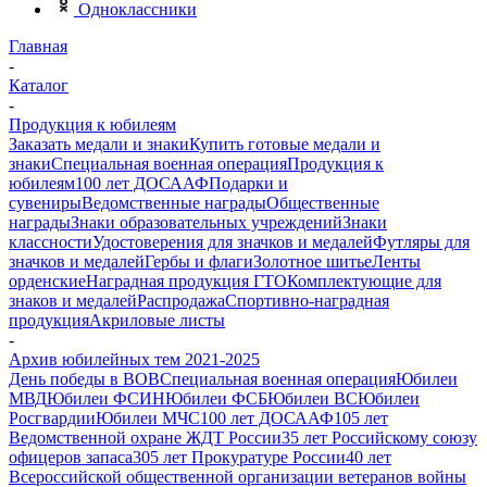
Одноклассники
Главная
-
Каталог
-
Продукция к юбилеям
Заказать медали и знаки
Купить готовые медали и
знаки
Специальная военная операция
Продукция к
юбилеям
100 лет ДОСААФ
Подарки и
сувениры
Ведомственные награды
Общественные
награды
Знаки образовательных учреждений
Знаки
классности
Удостоверения для значков и медалей
Футляры для
значков и медалей
Гербы и флаги
Золотное шитье
Ленты
орденские
Наградная продукция ГТО
Комплектующие для
знаков и медалей
Распродажа
Спортивно-наградная
продукция
Акриловые листы
-
Архив юбилейных тем 2021-2025
День победы в ВОВ
Специальная военная операция
Юбилеи
МВД
Юбилеи ФСИН
Юбилеи ФСБ
Юбилеи ВС
Юбилеи
Росгвардии
Юбилеи МЧС
100 лет ДОСААФ
105 лет
Ведомственной охране ЖДТ России
35 лет Российскому союзу
офицеров запаса
305 лет Прокуратуре России
40 лет
Всероссийской общественной организации ветеранов войны