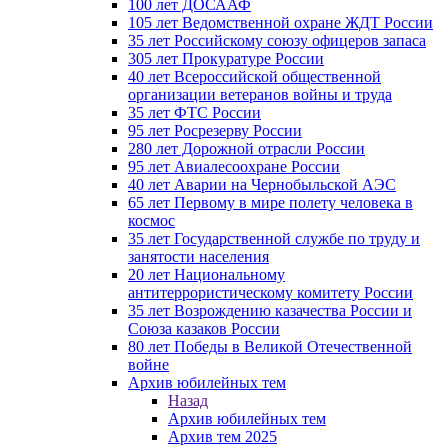
100 лет ДОСААФ
105 лет Ведомственной охране ЖДТ России
35 лет Российскому союзу офицеров запаса
305 лет Прокуратуре России
40 лет Всероссийской общественной
организации ветеранов войны и труда
35 лет ФТС России
95 лет Росрезерву России
280 лет Дорожной отрасли России
95 лет Авиалесоохране России
40 лет Аварии на Чернобыльской АЭС
65 лет Первому в мире полету человека в
космос
35 лет Государственной службе по труду и
занятости населения
20 лет Национальному
антитеррористическому комитету России
35 лет Возрождению казачества России и
Союза казаков России
80 лет Победы в Великой Отечественной
войне
Архив юбилейных тем
Назад
Архив юбилейных тем
Архив тем 2025