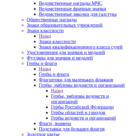
Ведомственные награды МЧС
Ведомственные фрачные значки
Ведомственные заколки для галстука
Общественные награды
Знаки образовательных учреждений
Знаки классности
Назад
Знаки классности
Знаки квалификационного класса судей
Удостоверения для значков и медалей
Футляры для значков и медалей
Гербы и флаги
Назад
Гербы и флаги
Флагштоки для маленьких флажков
Гербы, эмблемы ведомств и организаций
Назад
Гербы, эмблемы ведомств и
организаций
Гербы Российской Федерации
Гербы областей и городов
Гербы ведомств и организаций
Флаги, знамена
Подставки для больших флагов
Золотное шитье