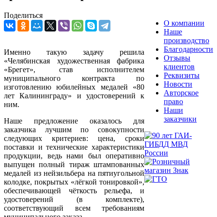
Поделиться
О компании
Наше
производство
Благодарности
Именно такую задачу решила
Отзывы
«Челябинская художественная фабрика
клиентов
«Брегет», став исполнителем
Реквизиты
муниципального контракта по
Новости
изготовлению юбилейных медалей «80
Авторское
лет Калининграду» и удостоверений к
право
ним.
Наши
заказчики
Наше предложение оказалось для
заказчика лучшим по совокупности
следующих критериев: цена, сроки
поставки и технические характеристики
продукции, ведь нами был оперативно
выпущен полный тираж штампованных
медалей из нейзильбера на пятиугольной
колодке, покрытых «лёгкой тонировкой»,
обеспечивающей чёткость рельефа, и
удостоверений (в комплекте),
соответствующий всем требованиям
муниципального заказа.