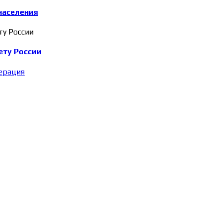
населения
ету России
ерация