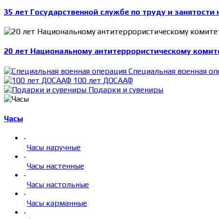
35 лет Государственной службе по труду и занятости 
20 лет Национальному антитеррористическому комит
Специальная военная оп
100 лет ДОСААФ
Подарки и сувениры
Часы
-
Часы наручные
-
Часы настенные
-
Часы настольные
-
Часы карманные
-