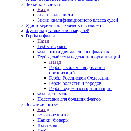
Знаки классности
Назад
Знаки классности
Знаки квалификационного класса судей
Удостоверения для значков и медалей
Футляры для значков и медалей
Гербы и флаги
Назад
Гербы и флаги
Флагштоки для маленьких флажков
Гербы, эмблемы ведомств и организаций
Назад
Гербы, эмблемы ведомств и
организаций
Гербы Российской Федерации
Гербы областей и городов
Гербы ведомств и организаций
Флаги, знамена
Подставки для больших флагов
Золотное шитье
Назад
Золотное шитье
Папки, бювары
Вымпелы
Гербы