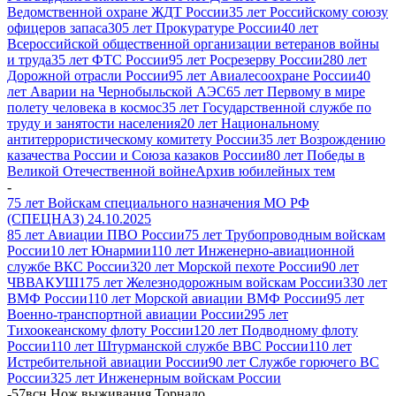
Ведомственной охране ЖДТ России
35 лет Российскому союзу
офицеров запаса
305 лет Прокуратуре России
40 лет
Всероссийской общественной организации ветеранов войны
и труда
35 лет ФТС России
95 лет Росрезерву России
280 лет
Дорожной отрасли России
95 лет Авиалесоохране России
40
лет Аварии на Чернобыльской АЭС
65 лет Первому в мире
полету человека в космос
35 лет Государственной службе по
труду и занятости населения
20 лет Национальному
антитеррористическому комитету России
35 лет Возрождению
казачества России и Союза казаков России
80 лет Победы в
Великой Отечественной войне
Архив юбилейных тем
-
75 лет Войскам специального назначения МО РФ
(СПЕЦНАЗ) 24.10.2025
85 лет Авиации ПВО России
75 лет Трубопроводным войскам
России
10 лет Юнармии
110 лет Инженерно-авиационной
службе ВКС России
320 лет Морской пехоте России
90 лет
ЧВВАКУШ
175 лет Железнодорожным войскам России
330 лет
ВМФ России
110 лет Морской авиации ВМФ России
95 лет
Военно-транспортной авиации России
295 лет
Тихоокеанскому флоту России
120 лет Подводному флоту
России
110 лет Штурманской службе ВВС России
110 лет
Истребительной авиации России
90 лет Службе горючего ВС
России
325 лет Инженерным войскам России
-
57всн Нож выживания Торнадо