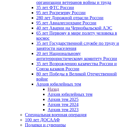
организации ветеранов войны и труда
35 лет ФТС России
95 лет Росрезерву России
280 лет Дорожной отрасли России
95 лет Авиалесоохране России
40 лет Аварии на Чернобыльской АЭС
65 лет Первому в мире полету человека в
космос
35 лет Государственной службе по труду и
занятости населения
20 лет Национальному
антитеррористическому комитету России
35 лет Возрождению казачества России и
Союза казаков России
80 лет Победы в Великой Отечественной
войне
Архив юбилейных тем
Назад
Архив юбилейных тем
Архив тем 2025
Архив тем 2024
Архив тем 2023
Специальная военная операция
100 лет ДОСААФ
Подарки и сувениры