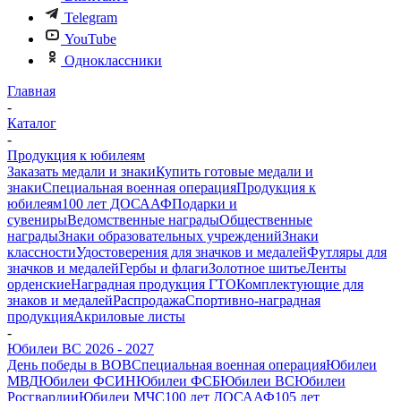
Telegram
YouTube
Одноклассники
Главная
-
Каталог
-
Продукция к юбилеям
Заказать медали и знаки
Купить готовые медали и
знаки
Специальная военная операция
Продукция к
юбилеям
100 лет ДОСААФ
Подарки и
сувениры
Ведомственные награды
Общественные
награды
Знаки образовательных учреждений
Знаки
классности
Удостоверения для значков и медалей
Футляры для
значков и медалей
Гербы и флаги
Золотное шитье
Ленты
орденские
Наградная продукция ГТО
Комплектующие для
знаков и медалей
Распродажа
Спортивно-наградная
продукция
Акриловые листы
-
Юбилеи ВС 2026 - 2027
День победы в ВОВ
Специальная военная операция
Юбилеи
МВД
Юбилеи ФСИН
Юбилеи ФСБ
Юбилеи ВС
Юбилеи
Росгвардии
Юбилеи МЧС
100 лет ДОСААФ
105 лет