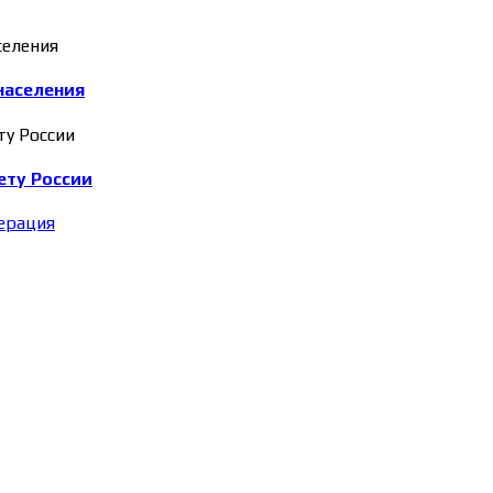
населения
ету России
ерация