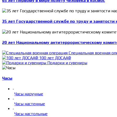
65 лет Первому в мире полету человека в космос
35 лет Государственной службе по труду и занятости 
20 лет Национальному антитеррористическому комит
Специальная военная оп
100 лет ДОСААФ
Подарки и сувениры
Часы
-
Часы наручные
-
Часы настенные
-
Часы настольные