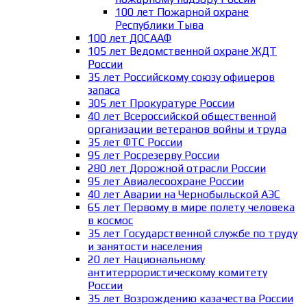
100 лет Пожарной охране
Республики Тыва
100 лет ДОСААФ
105 лет Ведомственной охране ЖДТ
России
35 лет Российскому союзу офицеров
запаса
305 лет Прокуратуре России
40 лет Всероссийской общественной
организации ветеранов войны и труда
35 лет ФТС России
95 лет Росрезерву России
280 лет Дорожной отрасли России
95 лет Авиалесоохране России
40 лет Аварии на Чернобыльской АЭС
65 лет Первому в мире полету человека
в космос
35 лет Государственной службе по труду
и занятости населения
20 лет Национальному
антитеррористическому комитету
России
35 лет Возрождению казачества России