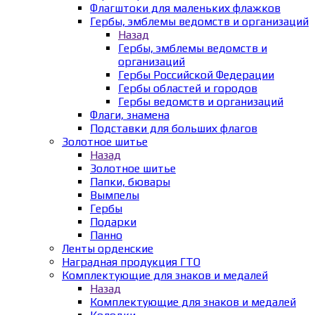
Флагштоки для маленьких флажков
Гербы, эмблемы ведомств и организаций
Назад
Гербы, эмблемы ведомств и
организаций
Гербы Российской Федерации
Гербы областей и городов
Гербы ведомств и организаций
Флаги, знамена
Подставки для больших флагов
Золотное шитье
Назад
Золотное шитье
Папки, бювары
Вымпелы
Гербы
Подарки
Панно
Ленты орденские
Наградная продукция ГТО
Комплектующие для знаков и медалей
Назад
Комплектующие для знаков и медалей