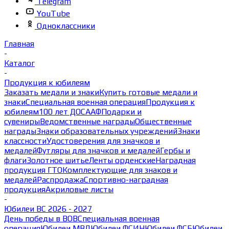
Telegram
YouTube
Одноклассники
Главная
-
Каталог
-
Продукция к юбилеям
Заказать медали и знаки
Купить готовые медали и
знаки
Специальная военная операция
Продукция к
юбилеям
100 лет ДОСААФ
Подарки и
сувениры
Ведомственные награды
Общественные
награды
Знаки образовательных учреждений
Знаки
классности
Удостоверения для значков и
медалей
Футляры для значков и медалей
Гербы и
флаги
Золотное шитье
Ленты орденские
Наградная
продукция ГТО
Комплектующие для знаков и
медалей
Распродажа
Спортивно-наградная
продукция
Акриловые листы
-
Юбилеи ВС 2026 - 2027
День победы в ВОВ
Специальная военная
операция
Юбилеи МВД
Юбилеи ФСИН
Юбилеи ФСБ
Юбилеи