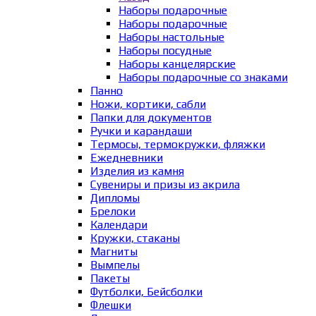
Наборы подарочные
Наборы подарочные
Наборы настольные
Наборы посудные
Наборы канцелярские
Наборы подарочные со знаками
Панно
Ножи, кортики, сабли
Папки для документов
Ручки и карандаши
Термосы, термокружки, фляжки
Ежедневники
Изделия из камня
Сувениры и призы из акрила
Дипломы
Брелоки
Календари
Кружки, стаканы
Магниты
Вымпелы
Пакеты
Футболки, Бейсболки
Флешки