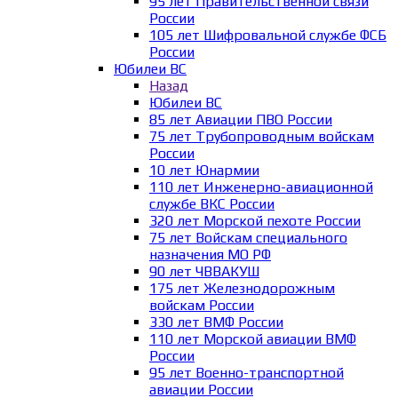
95 лет Правительственной связи
России
105 лет Шифровальной службе ФСБ
России
Юбилеи ВС
Назад
Юбилеи ВС
85 лет Авиации ПВО России
75 лет Трубопроводным войскам
России
10 лет Юнармии
110 лет Инженерно-авиационной
службе ВКС России
320 лет Морской пехоте России
75 лет Войскам специального
назначения МО РФ
90 лет ЧВВАКУШ
175 лет Железнодорожным
войскам России
330 лет ВМФ России
110 лет Морской авиации ВМФ
России
95 лет Военно-транспортной
авиации России