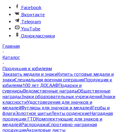
Facebook
Вконтакте
Telegram
YouTube
Одноклассники
Главная
-
Каталог
-
Продукция к юбилеям
Заказать медали и знаки
Купить готовые медали и
знаки
Специальная военная операция
Продукция к
юбилеям
100 лет ДОСААФ
Подарки и
сувениры
Ведомственные награды
Общественные
награды
Знаки образовательных учреждений
Знаки
классности
Удостоверения для значков и
медалей
Футляры для значков и медалей
Гербы и
флаги
Золотное шитье
Ленты орденские
Наградная
продукция ГТО
Комплектующие для знаков и
медалей
Распродажа
Спортивно-наградная
продукция
Акриловые листы