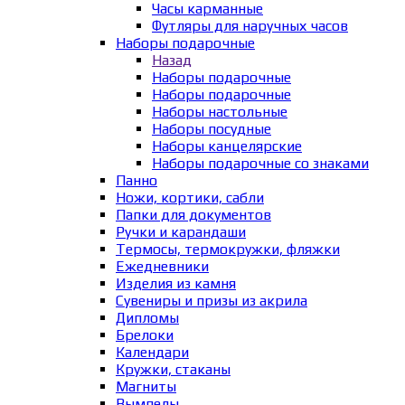
Часы карманные
Футляры для наручных часов
Наборы подарочные
Назад
Наборы подарочные
Наборы подарочные
Наборы настольные
Наборы посудные
Наборы канцелярские
Наборы подарочные со знаками
Панно
Ножи, кортики, сабли
Папки для документов
Ручки и карандаши
Термосы, термокружки, фляжки
Ежедневники
Изделия из камня
Сувениры и призы из акрила
Дипломы
Брелоки
Календари
Кружки, стаканы
Магниты
Вымпелы