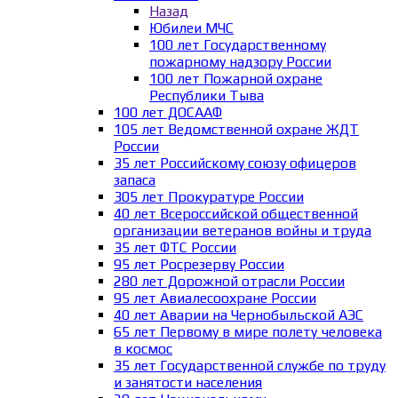
Назад
Юбилеи МЧС
100 лет Государственному
пожарному надзору России
100 лет Пожарной охране
Республики Тыва
100 лет ДОСААФ
105 лет Ведомственной охране ЖДТ
России
35 лет Российскому союзу офицеров
запаса
305 лет Прокуратуре России
40 лет Всероссийской общественной
организации ветеранов войны и труда
35 лет ФТС России
95 лет Росрезерву России
280 лет Дорожной отрасли России
95 лет Авиалесоохране России
40 лет Аварии на Чернобыльской АЭС
65 лет Первому в мире полету человека
в космос
35 лет Государственной службе по труду
и занятости населения