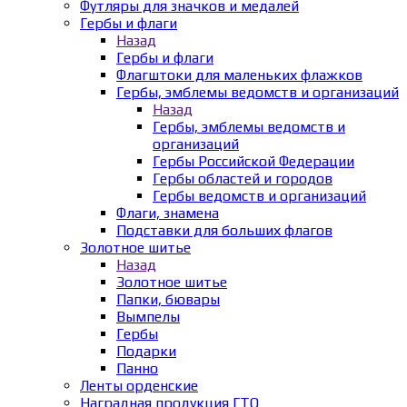
Футляры для значков и медалей
Гербы и флаги
Назад
Гербы и флаги
Флагштоки для маленьких флажков
Гербы, эмблемы ведомств и организаций
Назад
Гербы, эмблемы ведомств и
организаций
Гербы Российской Федерации
Гербы областей и городов
Гербы ведомств и организаций
Флаги, знамена
Подставки для больших флагов
Золотное шитье
Назад
Золотное шитье
Папки, бювары
Вымпелы
Гербы
Подарки
Панно
Ленты орденские
Наградная продукция ГТО