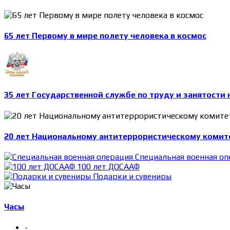
65 лет Первому в мире полету человека в космос
35 лет Государственной службе по труду и занятости 
20 лет Национальному антитеррористическому комит
Специальная военная оп
100 лет ДОСААФ
Подарки и сувениры
Часы
-