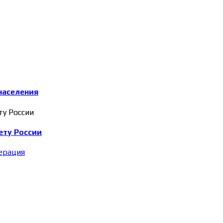
населения
ету России
ерация