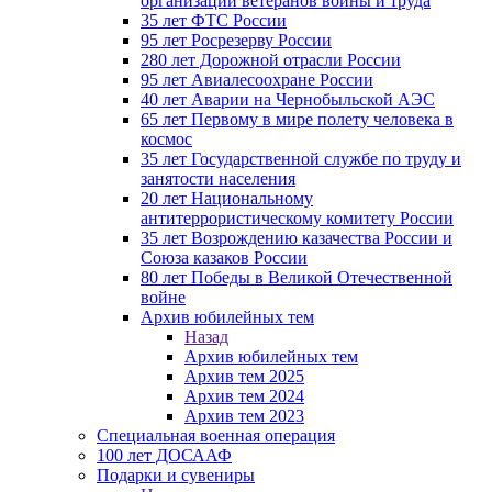
организации ветеранов войны и труда
35 лет ФТС России
95 лет Росрезерву России
280 лет Дорожной отрасли России
95 лет Авиалесоохране России
40 лет Аварии на Чернобыльской АЭС
65 лет Первому в мире полету человека в
космос
35 лет Государственной службе по труду и
занятости населения
20 лет Национальному
антитеррористическому комитету России
35 лет Возрождению казачества России и
Союза казаков России
80 лет Победы в Великой Отечественной
войне
Архив юбилейных тем
Назад
Архив юбилейных тем
Архив тем 2025
Архив тем 2024
Архив тем 2023
Специальная военная операция
100 лет ДОСААФ
Подарки и сувениры