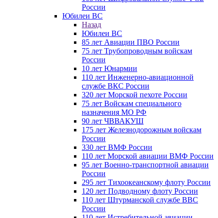
России
Юбилеи ВС
Назад
Юбилеи ВС
85 лет Авиации ПВО России
75 лет Трубопроводным войскам
России
10 лет Юнармии
110 лет Инженерно-авиационной
службе ВКС России
320 лет Морской пехоте России
75 лет Войскам специального
назначения МО РФ
90 лет ЧВВАКУШ
175 лет Железнодорожным войскам
России
330 лет ВМФ России
110 лет Морской авиации ВМФ России
95 лет Военно-транспортной авиации
России
295 лет Тихоокеанскому флоту России
120 лет Подводному флоту России
110 лет Штурманской службе ВВС
России
110 лет Истребительной авиации