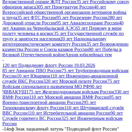
Ведомственной охране ЖДТ России
35 лет Российскому союзу
офицеров запаса
305 лет Прокуратуре России
40 лет
Всероссийской общественной организации ветеранов войны
и труда
35 лет ФТС России
95 лет Росрезерву России
280 лет
Дорожной отрасли России
95 лет Авиалесоохране России
40
лет Аварии на Чернобыльской АЭС
65 лет Первому в мире
полету человека в космос
35 лет Государственной службе по
труду и занятости населения
20 лет Национальному
антитеррористическому комитету России
35 лет Возрождению
казачества России и Союза казаков России
80 лет Победы в
Великой Отечественной войне
Архив юбилейных тем
-
120 лет Подводному флоту России 19.03.2026
85 лет Авиации ПВО России
75 лет Трубопроводным войскам
России
10 лет Юнармии
110 лет Инженерно-авиационной
службе ВКС России
320 лет Морской пехоте России
75 лет
Войскам специального назначения МО РФ
90 лет
ЧВВАКУШ
175 лет Железнодорожным войскам России
330 лет
ВМФ России
110 лет Морской авиации ВМФ России
95 лет
Военно-транспортной авиации России
295 лет
Тихоокеанскому флоту России
110 лет Штурманской службе
ВВС России
110 лет Истребительной авиации России
90 лет
Службе горючего ВС России
325 лет Инженерным войскам
России
-
14пф Знак лацканный латунь "Подводный флот России"