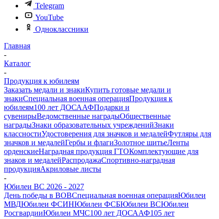
Telegram
YouTube
Одноклассники
Главная
-
Каталог
-
Продукция к юбилеям
Заказать медали и знаки
Купить готовые медали и
знаки
Специальная военная операция
Продукция к
юбилеям
100 лет ДОСААФ
Подарки и
сувениры
Ведомственные награды
Общественные
награды
Знаки образовательных учреждений
Знаки
классности
Удостоверения для значков и медалей
Футляры для
значков и медалей
Гербы и флаги
Золотное шитье
Ленты
орденские
Наградная продукция ГТО
Комплектующие для
знаков и медалей
Распродажа
Спортивно-наградная
продукция
Акриловые листы
-
Юбилеи ВС 2026 - 2027
День победы в ВОВ
Специальная военная операция
Юбилеи
МВД
Юбилеи ФСИН
Юбилеи ФСБ
Юбилеи ВС
Юбилеи
Росгвардии
Юбилеи МЧС
100 лет ДОСААФ
105 лет