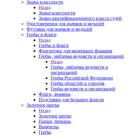
Знаки классности
Назад
Знаки классности
Знаки квалификационного класса судей
Удостоверения для значков и медалей
Футляры для значков и медалей
Гербы и флаги
Назад
Гербы и флаги
Флагштоки для маленьких флажков
Гербы, эмблемы ведомств и организаций
Назад
Гербы, эмблемы ведомств и
организаций
Гербы Российской Федерации
Гербы областей и городов
Гербы ведомств и организаций
Флаги, знамена
Подставки для больших флагов
Золотное шитье
Назад
Золотное шитье
Папки, бювары
Вымпелы
Гербы