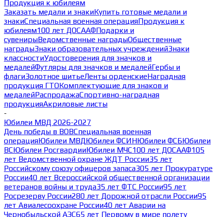
Продукция к юбилеям
Заказать медали и знаки
Купить готовые медали и
знаки
Специальная военная операция
Продукция к
юбилеям
100 лет ДОСААФ
Подарки и
сувениры
Ведомственные награды
Общественные
награды
Знаки образовательных учреждений
Знаки
классности
Удостоверения для значков и
медалей
Футляры для значков и медалей
Гербы и
флаги
Золотное шитье
Ленты орденские
Наградная
продукция ГТО
Комплектующие для знаков и
медалей
Распродажа
Спортивно-наградная
продукция
Акриловые листы
-
Юбилеи МВД 2026-2027
День победы в ВОВ
Специальная военная
операция
Юбилеи МВД
Юбилеи ФСИН
Юбилеи ФСБ
Юбилеи
ВС
Юбилеи Росгвардии
Юбилеи МЧС
100 лет ДОСААФ
105
лет Ведомственной охране ЖДТ России
35 лет
Российскому союзу офицеров запаса
305 лет Прокуратуре
России
40 лет Всероссийской общественной организации
ветеранов войны и труда
35 лет ФТС России
95 лет
Росрезерву России
280 лет Дорожной отрасли России
95
лет Авиалесоохране России
40 лет Аварии на
Чернобыльской АЭС
65 лет Первому в мире полету