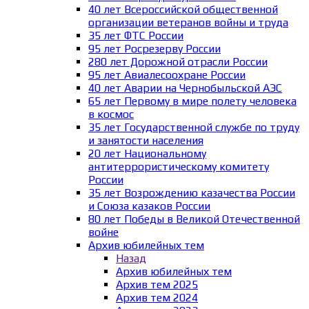
40 лет Всероссийской общественной
организации ветеранов войны и труда
35 лет ФТС России
95 лет Росрезерву России
280 лет Дорожной отрасли России
95 лет Авиалесоохране России
40 лет Аварии на Чернобыльской АЭС
65 лет Первому в мире полету человека
в космос
35 лет Государственной службе по труду
и занятости населения
20 лет Национальному
антитеррористическому комитету
России
35 лет Возрождению казачества России
и Союза казаков России
80 лет Победы в Великой Отечественной
войне
Архив юбилейных тем
Назад
Архив юбилейных тем
Архив тем 2025
Архив тем 2024