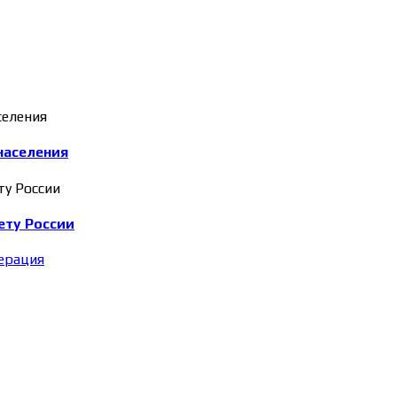
населения
ету России
ерация