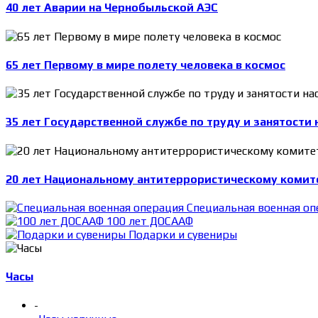
40 лет Аварии на Чернобыльской АЭС
65 лет Первому в мире полету человека в космос
35 лет Государственной службе по труду и занятости 
20 лет Национальному антитеррористическому комит
Специальная военная оп
100 лет ДОСААФ
Подарки и сувениры
Часы
-