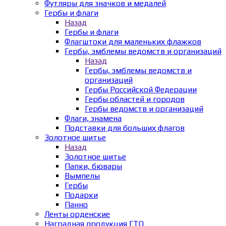
Футляры для значков и медалей
Гербы и флаги
Назад
Гербы и флаги
Флагштоки для маленьких флажков
Гербы, эмблемы ведомств и организаций
Назад
Гербы, эмблемы ведомств и
организаций
Гербы Российской Федерации
Гербы областей и городов
Гербы ведомств и организаций
Флаги, знамена
Подставки для больших флагов
Золотное шитье
Назад
Золотное шитье
Папки, бювары
Вымпелы
Гербы
Подарки
Панно
Ленты орденские
Наградная продукция ГТО