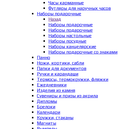
Часы карманные
Футляры для наручных часов
Наборы подарочные
Назад
Наборы подарочные
Наборы подарочные
Наборы настольные
Наборы посудные
Наборы канцелярские
Наборы подарочные со знаками
Панно
Ножи, кортики, сабли
Папки для документов
Ручки и карандаши
Термосы, термокружки, фляжки
Ежедневники
Изделия из камня
Сувениры и призы из акрила
Дипломы
Брелоки
Календари
Кружки, стаканы
Магниты
Вымпелы