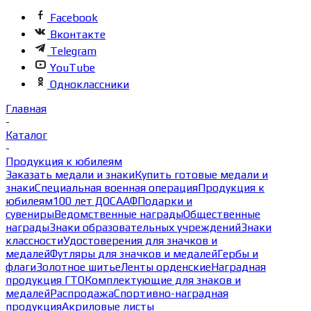
Facebook
Вконтакте
Telegram
YouTube
Одноклассники
Главная
-
Каталог
-
Продукция к юбилеям
Заказать медали и знаки
Купить готовые медали и
знаки
Специальная военная операция
Продукция к
юбилеям
100 лет ДОСААФ
Подарки и
сувениры
Ведомственные награды
Общественные
награды
Знаки образовательных учреждений
Знаки
классности
Удостоверения для значков и
медалей
Футляры для значков и медалей
Гербы и
флаги
Золотное шитье
Ленты орденские
Наградная
продукция ГТО
Комплектующие для знаков и
медалей
Распродажа
Спортивно-наградная
продукция
Акриловые листы