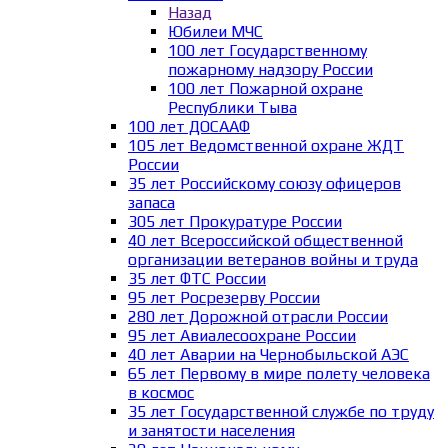
Назад
Юбилеи МЧС
100 лет Государственному
пожарному надзору России
100 лет Пожарной охране
Республики Тыва
100 лет ДОСААФ
105 лет Ведомственной охране ЖДТ
России
35 лет Российскому союзу офицеров
запаса
305 лет Прокуратуре России
40 лет Всероссийской общественной
организации ветеранов войны и труда
35 лет ФТС России
95 лет Росрезерву России
280 лет Дорожной отрасли России
95 лет Авиалесоохране России
40 лет Аварии на Чернобыльской АЭС
65 лет Первому в мире полету человека
в космос
35 лет Государственной службе по труду
и занятости населения