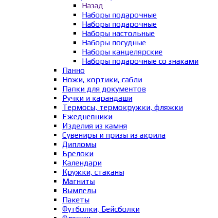
Назад
Наборы подарочные
Наборы подарочные
Наборы настольные
Наборы посудные
Наборы канцелярские
Наборы подарочные со знаками
Панно
Ножи, кортики, сабли
Папки для документов
Ручки и карандаши
Термосы, термокружки, фляжки
Ежедневники
Изделия из камня
Сувениры и призы из акрила
Дипломы
Брелоки
Календари
Кружки, стаканы
Магниты
Вымпелы
Пакеты
Футболки, Бейсболки