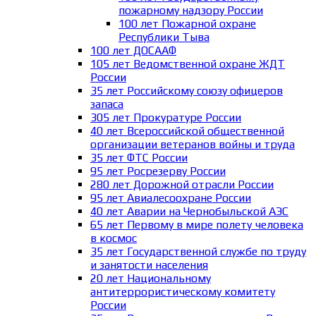
пожарному надзору России
100 лет Пожарной охране
Республики Тыва
100 лет ДОСААФ
105 лет Ведомственной охране ЖДТ
России
35 лет Российскому союзу офицеров
запаса
305 лет Прокуратуре России
40 лет Всероссийской общественной
организации ветеранов войны и труда
35 лет ФТС России
95 лет Росрезерву России
280 лет Дорожной отрасли России
95 лет Авиалесоохране России
40 лет Аварии на Чернобыльской АЭС
65 лет Первому в мире полету человека
в космос
35 лет Государственной службе по труду
и занятости населения
20 лет Национальному
антитеррористическому комитету
России