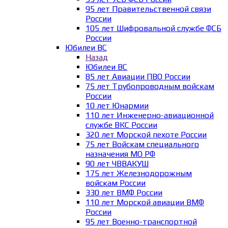
95 лет Правительственной связи
России
105 лет Шифровальной службе ФСБ
России
Юбилеи ВС
Назад
Юбилеи ВС
85 лет Авиации ПВО России
75 лет Трубопроводным войскам
России
10 лет Юнармии
110 лет Инженерно-авиационной
службе ВКС России
320 лет Морской пехоте России
75 лет Войскам специального
назначения МО РФ
90 лет ЧВВАКУШ
175 лет Железнодорожным
войскам России
330 лет ВМФ России
110 лет Морской авиации ВМФ
России
95 лет Военно-транспортной