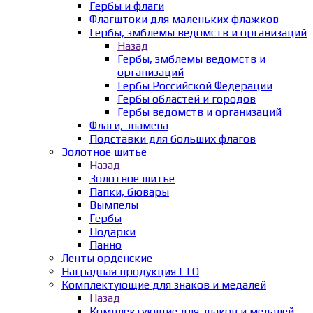
Гербы и флаги
Флагштоки для маленьких флажков
Гербы, эмблемы ведомств и организаций
Назад
Гербы, эмблемы ведомств и
организаций
Гербы Российской Федерации
Гербы областей и городов
Гербы ведомств и организаций
Флаги, знамена
Подставки для больших флагов
Золотное шитье
Назад
Золотное шитье
Папки, бювары
Вымпелы
Гербы
Подарки
Панно
Ленты орденские
Наградная продукция ГТО
Комплектующие для знаков и медалей
Назад
Комплектующие для знаков и медалей