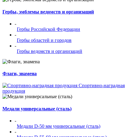
Гербы, эмблемы ведомств и организаций
-
Гербы Российской Федерации
-
Гербы областей и городов
-
Гербы ведомств и организаций
Флаги, знамена
Спортивно-наградная
продукция
Медали универсальные (сталь)
-
Медали D-50 мм универсальные (сталь)
-