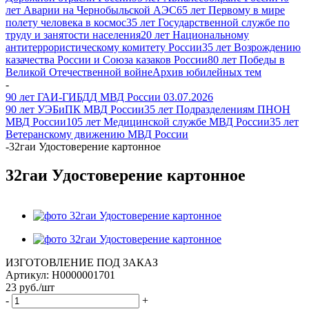
лет Аварии на Чернобыльской АЭС
65 лет Первому в мире
полету человека в космос
35 лет Государственной службе по
труду и занятости населения
20 лет Национальному
антитеррористическому комитету России
35 лет Возрождению
казачества России и Союза казаков России
80 лет Победы в
Великой Отечественной войне
Архив юбилейных тем
-
90 лет ГАИ-ГИБДД МВД России 03.07.2026
90 лет УЭБиПК МВД России
35 лет Подразделениям ПНОН
МВД России
105 лет Медицинской службе МВД России
35 лет
Ветеранскому движению МВД России
-
32гаи Удостоверение картонное
32гаи Удостоверение картонное
ИЗГОТОВЛЕНИЕ ПОД ЗАКАЗ
Артикул:
Н0000001701
23
руб.
/шт
-
+