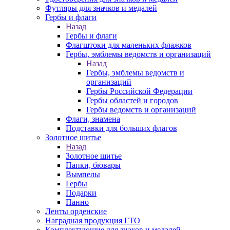
Футляры для значков и медалей
Гербы и флаги
Назад
Гербы и флаги
Флагштоки для маленьких флажков
Гербы, эмблемы ведомств и организаций
Назад
Гербы, эмблемы ведомств и
организаций
Гербы Российской Федерации
Гербы областей и городов
Гербы ведомств и организаций
Флаги, знамена
Подставки для больших флагов
Золотное шитье
Назад
Золотное шитье
Папки, бювары
Вымпелы
Гербы
Подарки
Панно
Ленты орденские
Наградная продукция ГТО
Комплектующие для знаков и медалей