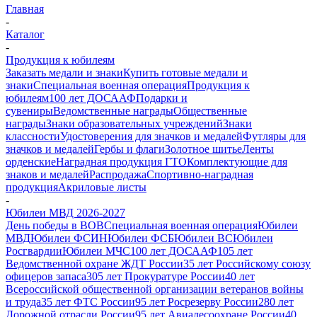
Главная
-
Каталог
-
Продукция к юбилеям
Заказать медали и знаки
Купить готовые медали и
знаки
Специальная военная операция
Продукция к
юбилеям
100 лет ДОСААФ
Подарки и
сувениры
Ведомственные награды
Общественные
награды
Знаки образовательных учреждений
Знаки
классности
Удостоверения для значков и медалей
Футляры для
значков и медалей
Гербы и флаги
Золотное шитье
Ленты
орденские
Наградная продукция ГТО
Комплектующие для
знаков и медалей
Распродажа
Спортивно-наградная
продукция
Акриловые листы
-
Юбилеи МВД 2026-2027
День победы в ВОВ
Специальная военная операция
Юбилеи
МВД
Юбилеи ФСИН
Юбилеи ФСБ
Юбилеи ВС
Юбилеи
Росгвардии
Юбилеи МЧС
100 лет ДОСААФ
105 лет
Ведомственной охране ЖДТ России
35 лет Российскому союзу
офицеров запаса
305 лет Прокуратуре России
40 лет
Всероссийской общественной организации ветеранов войны
и труда
35 лет ФТС России
95 лет Росрезерву России
280 лет
Дорожной отрасли России
95 лет Авиалесоохране России
40