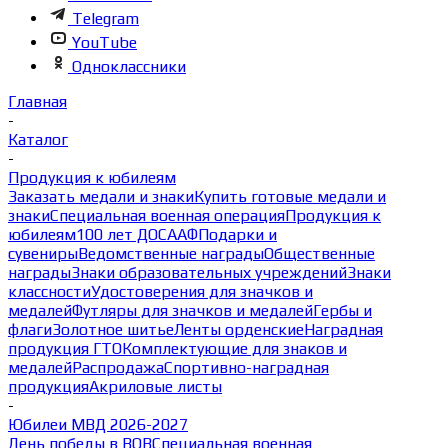
Telegram
YouTube
Одноклассники
Главная
-
Каталог
-
Продукция к юбилеям
Заказать медали и знаки
Купить готовые медали и
знаки
Специальная военная операция
Продукция к
юбилеям
100 лет ДОСААФ
Подарки и
сувениры
Ведомственные награды
Общественные
награды
Знаки образовательных учреждений
Знаки
классности
Удостоверения для значков и
медалей
Футляры для значков и медалей
Гербы и
флаги
Золотное шитье
Ленты орденские
Наградная
продукция ГТО
Комплектующие для знаков и
медалей
Распродажа
Спортивно-наградная
продукция
Акриловые листы
-
Юбилеи МВД 2026-2027
День победы в ВОВ
Специальная военная