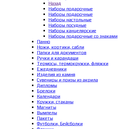
Назад
Наборы подарочные
Наборы подарочные
Наборы настольные
Наборы посудные
Наборы канцелярские
Наборы подарочные со знаками
Панно
Ножи, кортики, сабли
Папки для документов
Ручки и карандаши
Термосы, термокружки, фляжки
Ежедневники
Изделия из камня
Сувениры и призы из акрила
Дипломы
Брелоки
Календари
Кружки, стаканы
Магниты
Вымпелы
Пакеты
Футболки, Бейсболки