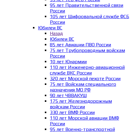
95 лет Правительственной связи
России
105 лет Шифровальной службе ФСБ
России
Юбилеи ВС
Назад
Юбилеи ВС
85 лет Авиации ПВО России
75 лет Трубопроводным войскам
России
10 лет Юнармии
110 лет Инженерно-авиационной
службе ВКС России
320 лет Морской пехоте России
75 лет Войскам специального
назначения МО РФ
90 лет ЧВВАКУШ
175 лет Железнодорожным
войскам России
330 лет ВМФ России
110 лет Морской авиации ВМФ
России
95 лет Военно-транспортной