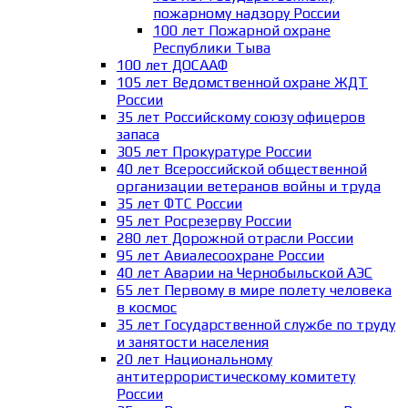
пожарному надзору России
100 лет Пожарной охране
Республики Тыва
100 лет ДОСААФ
105 лет Ведомственной охране ЖДТ
России
35 лет Российскому союзу офицеров
запаса
305 лет Прокуратуре России
40 лет Всероссийской общественной
организации ветеранов войны и труда
35 лет ФТС России
95 лет Росрезерву России
280 лет Дорожной отрасли России
95 лет Авиалесоохране России
40 лет Аварии на Чернобыльской АЭС
65 лет Первому в мире полету человека
в космос
35 лет Государственной службе по труду
и занятости населения
20 лет Национальному
антитеррористическому комитету
России