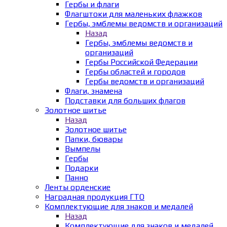
Гербы и флаги
Флагштоки для маленьких флажков
Гербы, эмблемы ведомств и организаций
Назад
Гербы, эмблемы ведомств и
организаций
Гербы Российской Федерации
Гербы областей и городов
Гербы ведомств и организаций
Флаги, знамена
Подставки для больших флагов
Золотное шитье
Назад
Золотное шитье
Папки, бювары
Вымпелы
Гербы
Подарки
Панно
Ленты орденские
Наградная продукция ГТО
Комплектующие для знаков и медалей
Назад
Комплектующие для знаков и медалей