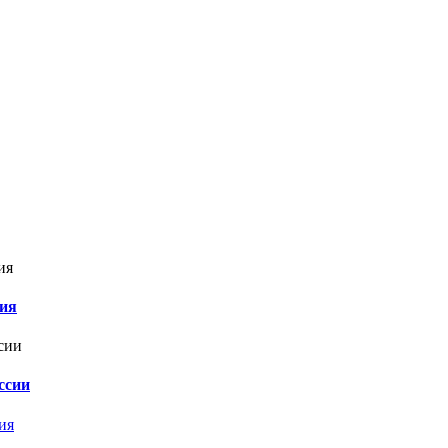
ния
ссии
ия