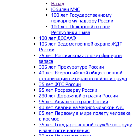
Назад
Юбилеи МЧС
100 лет Государственному
пожарному надзору России
100 лет Пожарной охране
Республики Тыва
100 лет ДОСААФ
105 лет Ведомственной охране ЖДТ
России
35 лет Российскому союзу офицеров
запаса
305 лет Прокуратуре России
40 лет Всероссийской общественной
организации ветеранов войны и труда
35 лет ФТС России
95 лет Росрезерву России
280 лет Дорожной отрасли России
95 лет Авиалесоохране России
40 лет Аварии на Чернобыльской АЭС
65 лет Первому в мире полету человека
в космос
35 лет Государственной службе по труду
и занятости населения