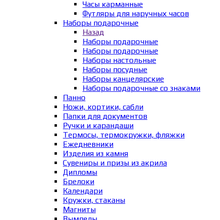
Часы карманные
Футляры для наручных часов
Наборы подарочные
Назад
Наборы подарочные
Наборы подарочные
Наборы настольные
Наборы посудные
Наборы канцелярские
Наборы подарочные со знаками
Панно
Ножи, кортики, сабли
Папки для документов
Ручки и карандаши
Термосы, термокружки, фляжки
Ежедневники
Изделия из камня
Сувениры и призы из акрила
Дипломы
Брелоки
Календари
Кружки, стаканы
Магниты
Вымпелы