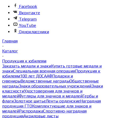
Facebook
Вконтакте
Telegram
YouTube
Одноклассники
Главная
-
Каталог
-
Продукция к юбилеям
Заказать медали и знаки
Купить готовые медали и
знаки
Специальная военная операция
Продукция к
юбилеям
100 лет ДОСААФ
Подарки и
сувениры
Ведомственные награды
Общественные
награды
Знаки образовательных учреждений
Знаки
классности
Удостоверения для значков и
медалей
Футляры для значков и медалей
Гербы и
флаги
Золотное шитье
Ленты орденские
Наградная
продукция ГТО
Комплектующие для знаков и
медалей
Распродажа
Спортивно-наградная
продукция
Акриловые листы