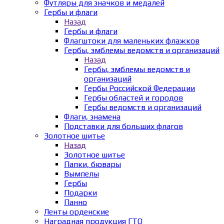
Футляры для значков и медалей
Гербы и флаги
Назад
Гербы и флаги
Флагштоки для маленьких флажков
Гербы, эмблемы ведомств и организаций
Назад
Гербы, эмблемы ведомств и
организаций
Гербы Российской Федерации
Гербы областей и городов
Гербы ведомств и организаций
Флаги, знамена
Подставки для больших флагов
Золотное шитье
Назад
Золотное шитье
Папки, бювары
Вымпелы
Гербы
Подарки
Панно
Ленты орденские
Наградная продукция ГТО