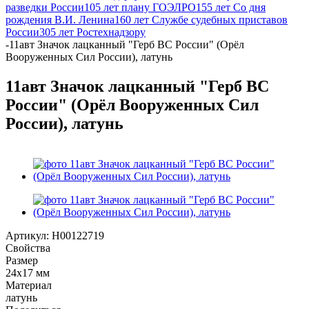
разведки России
105 лет плану ГОЭЛРО
155 лет Со дня
рождения В.И. Ленина
160 лет Службе судебных приставов
России
305 лет Ростехнадзору
-
11авт Значок лацканный "Герб ВС России" (Орёл
Вооруженных Сил России), латунь
11авт Значок лацканный "Герб ВС
России" (Орёл Вооруженных Сил
России), латунь
Артикул:
Н00122719
Свойства
Размер
24х17 мм
Материал
латунь