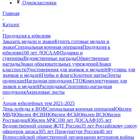
Одноклассники
Главная
-
Каталог
-
Продукция к юбилеям
Заказать медали и знаки
Купить готовые медали и
знаки
Специальная военная операция
Продукция к
юбилеям
100 лет ДОСААФ
Подарки и
сувениры
Ведомственные награды
Общественные
награды
Знаки образовательных учреждений
Знаки
классности
Удостоверения для значков и медалей
Футляры для
значков и медалей
Гербы и флаги
Золотное шитье
Ленты
орденские
Наградная продукция ГТО
Комплектующие для
знаков и медалей
Распродажа
Спортивно-наградная
продукция
Акриловые листы
-
Архив юбилейных тем 2021-2025
День победы в ВОВ
Специальная военная операция
Юбилеи
МВД
Юбилеи ФСИН
Юбилеи ФСБ
Юбилеи ВС
Юбилеи
Росгвардии
Юбилеи МЧС
100 лет ДОСААФ
105 лет
Ведомственной охране ЖДТ России
35 лет Российскому союзу
офицеров запаса
305 лет Прокуратуре России
40 лет
Всероссийской общественной организации ветеранов войны