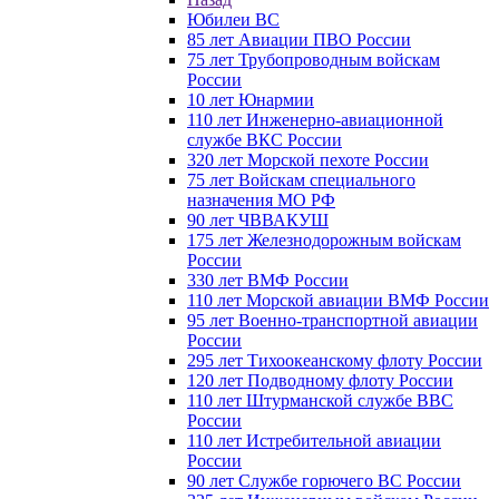
Юбилеи ВС
85 лет Авиации ПВО России
75 лет Трубопроводным войскам
России
10 лет Юнармии
110 лет Инженерно-авиационной
службе ВКС России
320 лет Морской пехоте России
75 лет Войскам специального
назначения МО РФ
90 лет ЧВВАКУШ
175 лет Железнодорожным войскам
России
330 лет ВМФ России
110 лет Морской авиации ВМФ России
95 лет Военно-транспортной авиации
России
295 лет Тихоокеанскому флоту России
120 лет Подводному флоту России
110 лет Штурманской службе ВВС
России
110 лет Истребительной авиации
России
90 лет Службе горючего ВС России