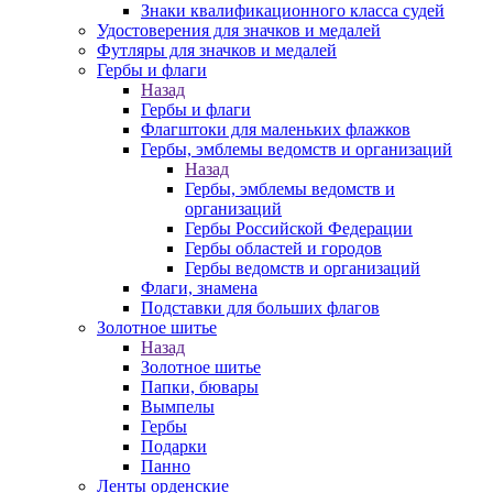
Знаки квалификационного класса судей
Удостоверения для значков и медалей
Футляры для значков и медалей
Гербы и флаги
Назад
Гербы и флаги
Флагштоки для маленьких флажков
Гербы, эмблемы ведомств и организаций
Назад
Гербы, эмблемы ведомств и
организаций
Гербы Российской Федерации
Гербы областей и городов
Гербы ведомств и организаций
Флаги, знамена
Подставки для больших флагов
Золотное шитье
Назад
Золотное шитье
Папки, бювары
Вымпелы
Гербы
Подарки
Панно
Ленты орденские