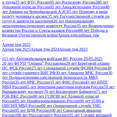
и труда
35 лет ФТС России
95 лет Росрезерву России
280 лет
Дорожной отрасли России
95 лет Авиалесоохране России
40
лет Аварии на Чернобыльской АЭС
65 лет Первому в мире
полету человека в космос
35 лет Государственной службе по
труду и занятости населения
20 лет Национальному
антитеррористическому комитету России
35 лет Возрождению
казачества России и Союза казаков России
80 лет Победы в
Великой Отечественной войне
Архив юбилейных тем
-
Архив тем 2025
Архив тем 2025
Архив тем 2024
Архив тем 2023
-
115 лет Автомобильным войскам ВС России 29.05.2025
20 лет ФГУП "Охрана" Росгвардии
20 лет Береговой охране
ПС ФСБ России
25 лет Cоциальной службе ФСИН России
30
лет службе горючего ВНГ РФ
30 лет Авиации МЧС России
30
лет Подразделениям собственной безопасности МВД
России
35 лет МЧС России
35 лет ФНС России
45 лет БППГ
МВД России
65 лет Зенитным ракетным войскам России
70 лет
Варшавскому договору
70 лет Космодрому Байконур
75 лет
РЭБ ВКС России
80 лет ГСВГ
80 лет Атомной отрасли
России
85 лет Профтехобразованию России
90 лет ПДН и
ЦВСНП МВД России
90 лет Оперативной службе УИС
России
95 лет ВДВ России
100 лет Санитарной авиации
России
100 лет Росстандарту России
105 лет Службе внешней