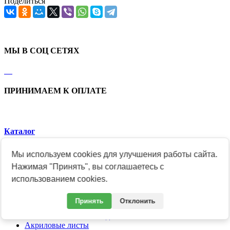
Поделиться
МЫ В СОЦ СЕТЯХ
ПРИНИМАЕМ К ОПЛАТЕ
Каталог
Заказать медали и знаки
Мы используем cookies для улучшения работы сайта.
Продукция к юбилеям
Нажимая "Принять", вы соглашаетесь с
Подарки и сувениры
использованием cookies.
Гербы и Флаги
Ведомственные награды
Общественные награды
Принять
Отклонить
Академические знаки и медали
Розничный магазин медалей и знаков
Акриловые листы