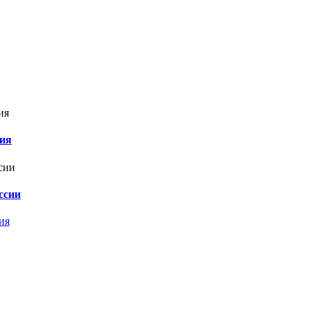
ния
ссии
ия