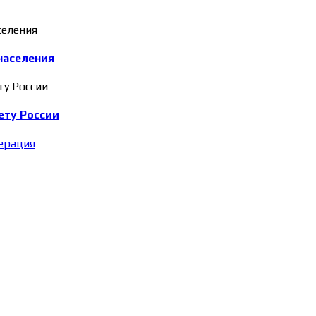
населения
ету России
ерация