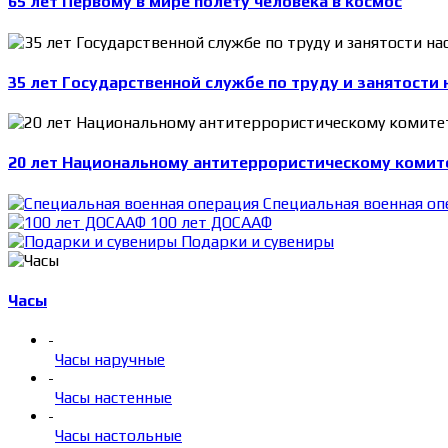
65 лет Первому в мире полету человека в космос
35 лет Государственной службе по труду и занятости 
20 лет Национальному антитеррористическому комит
Специальная военная оп
100 лет ДОСААФ
Подарки и сувениры
Часы
-
Часы наручные
-
Часы настенные
-
Часы настольные