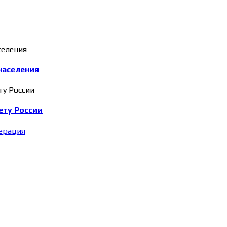
населения
ету России
ерация