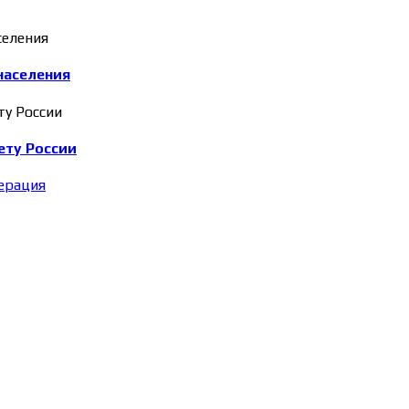
населения
ету России
ерация