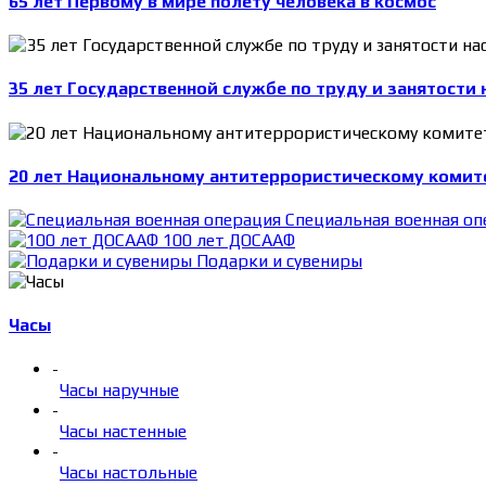
65 лет Первому в мире полету человека в космос
35 лет Государственной службе по труду и занятости 
20 лет Национальному антитеррористическому комит
Специальная военная оп
100 лет ДОСААФ
Подарки и сувениры
Часы
-
Часы наручные
-
Часы настенные
-
Часы настольные