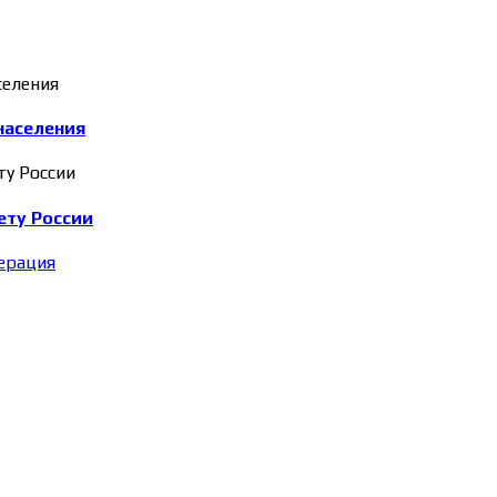
населения
ету России
ерация