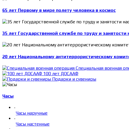
65 лет Первому в мире полету человека в космос
35 лет Государственной службе по труду и занятости 
20 лет Национальному антитеррористическому комит
Специальная военная оп
100 лет ДОСААФ
Подарки и сувениры
Часы
-
Часы наручные
-
Часы настенные