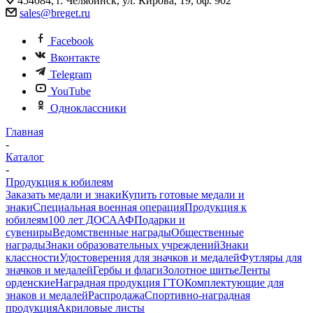
454084, г. Челябинск, ул. Кирова, 19, оф. 902
sales@breget.ru
Facebook
Вконтакте
Telegram
YouTube
Одноклассники
Главная
-
Каталог
-
Продукция к юбилеям
Заказать медали и знаки
Купить готовые медали и
знаки
Специальная военная операция
Продукция к
юбилеям
100 лет ДОСААФ
Подарки и
сувениры
Ведомственные награды
Общественные
награды
Знаки образовательных учреждений
Знаки
классности
Удостоверения для значков и медалей
Футляры для
значков и медалей
Гербы и флаги
Золотное шитье
Ленты
орденские
Наградная продукция ГТО
Комплектующие для
знаков и медалей
Распродажа
Спортивно-наградная
продукция
Акриловые листы