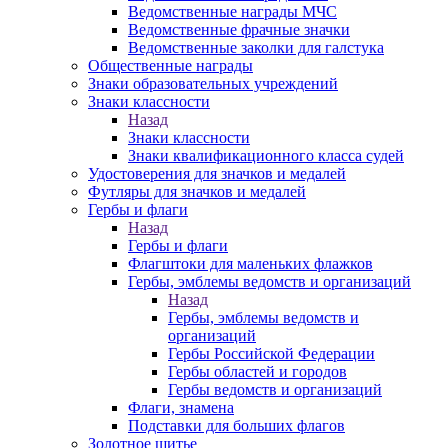
Ведомственные награды МЧС
Ведомственные фрачные значки
Ведомственные заколки для галстука
Общественные награды
Знаки образовательных учреждений
Знаки классности
Назад
Знаки классности
Знаки квалификационного класса судей
Удостоверения для значков и медалей
Футляры для значков и медалей
Гербы и флаги
Назад
Гербы и флаги
Флагштоки для маленьких флажков
Гербы, эмблемы ведомств и организаций
Назад
Гербы, эмблемы ведомств и
организаций
Гербы Российской Федерации
Гербы областей и городов
Гербы ведомств и организаций
Флаги, знамена
Подставки для больших флагов
Золотное шитье