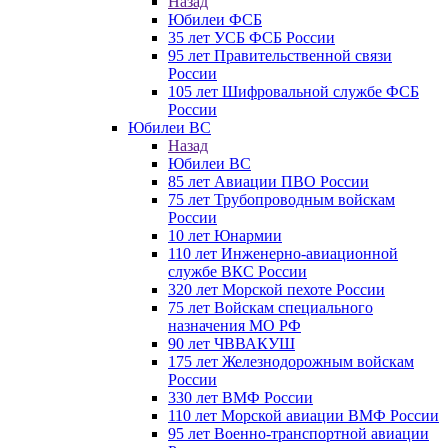
Назад
Юбилеи ФСБ
35 лет УСБ ФСБ России
95 лет Правительственной связи
России
105 лет Шифровальной службе ФСБ
России
Юбилеи ВС
Назад
Юбилеи ВС
85 лет Авиации ПВО России
75 лет Трубопроводным войскам
России
10 лет Юнармии
110 лет Инженерно-авиационной
службе ВКС России
320 лет Морской пехоте России
75 лет Войскам специального
назначения МО РФ
90 лет ЧВВАКУШ
175 лет Железнодорожным войскам
России
330 лет ВМФ России
110 лет Морской авиации ВМФ России
95 лет Военно-транспортной авиации