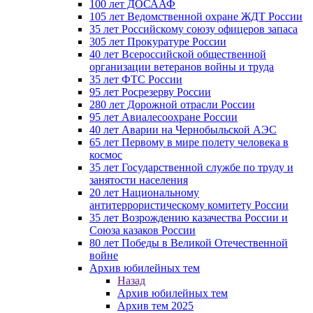
100 лет ДОСААФ
105 лет Ведомственной охране ЖДТ России
35 лет Российскому союзу офицеров запаса
305 лет Прокуратуре России
40 лет Всероссийской общественной
организации ветеранов войны и труда
35 лет ФТС России
95 лет Росрезерву России
280 лет Дорожной отрасли России
95 лет Авиалесоохране России
40 лет Аварии на Чернобыльской АЭС
65 лет Первому в мире полету человека в
космос
35 лет Государственной службе по труду и
занятости населения
20 лет Национальному
антитеррористическому комитету России
35 лет Возрождению казачества России и
Союза казаков России
80 лет Победы в Великой Отечественной
войне
Архив юбилейных тем
Назад
Архив юбилейных тем
Архив тем 2025