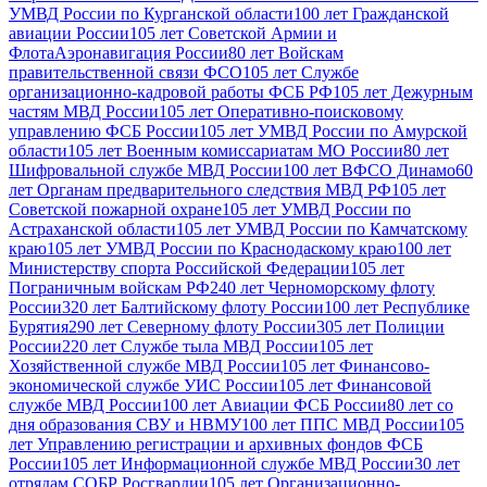
УМВД России по Курганской области
100 лет Гражданской
авиации России
105 лет Советской Армии и
Флота
Аэронавигация России
80 лет Войскам
правительственной связи ФСО
105 лет Службе
организационно-кадровой работы ФСБ РФ
105 лет Дежурным
частям МВД России
105 лет Оперативно-поисковому
управлению ФСБ России
105 лет УМВД России по Амурской
области
105 лет Военным комиссариатам МО России
80 лет
Шифровальной службе МВД России
100 лет ВФСО Динамо
60
лет Органам предварительного следствия МВД РФ
105 лет
Советской пожарной охране
105 лет УМВД России по
Астраханской области
105 лет УМВД России по Камчатскому
краю
105 лет УМВД России по Краснодаскому краю
100 лет
Министерству спорта Российской Федерации
105 лет
Пограничным войскам РФ
240 лет Черноморскому флоту
России
320 лет Балтийскому флоту России
100 лет Республике
Бурятия
290 лет Северному флоту России
305 лет Полиции
России
220 лет Службе тыла МВД России
105 лет
Хозяйственной службе МВД России
105 лет Финансово-
экономической службе УИС России
105 лет Финансовой
службе МВД России
100 лет Авиации ФСБ России
80 лет со
дня образования СВУ и НВМУ
100 лет ППС МВД России
105
лет Управлению регистрации и архивных фондов ФСБ
России
105 лет Информационной службе МВД России
30 лет
отрядам СОБР Росгвардии
105 лет Организационно-