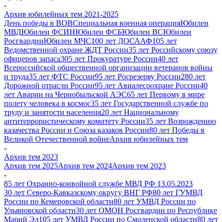
-
Архив юбилейных тем 2021-2025
День победы в ВОВ
Специальная военная операция
Юбилеи
МВД
Юбилеи ФСИН
Юбилеи ФСБ
Юбилеи ВС
Юбилеи
Росгвардии
Юбилеи МЧС
100 лет ДОСААФ
105 лет
Ведомственной охране ЖДТ России
35 лет Российскому союзу
офицеров запаса
305 лет Прокуратуре России
40 лет
Всероссийской общественной организации ветеранов войны
и труда
35 лет ФТС России
95 лет Росрезерву России
280 лет
Дорожной отрасли России
95 лет Авиалесоохране России
40
лет Аварии на Чернобыльской АЭС
65 лет Первому в мире
полету человека в космос
35 лет Государственной службе по
труду и занятости населения
20 лет Национальному
антитеррористическому комитету России
35 лет Возрождению
казачества России и Союза казаков России
80 лет Победы в
Великой Отечественной войне
Архив юбилейных тем
-
Архив тем 2023
Архив тем 2025
Архив тем 2024
Архив тем 2023
-
85 лет Охранно-конвойной службе МВД РФ 13.05.2023
30 лет Северо-Кавказскому округу ВНГ РФ
80 лет ГУМВД
России по Кемеровской области
80 лет УМВД России по
Ульяновской области
30 лет ОМОН Росгвардии по Республике
Марий Эл
105 лет УМВД России по Смоленской области
80 лет