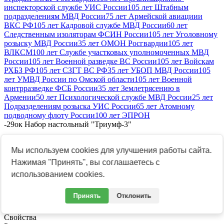
инспекторской службе УИС России
105 лет Штабным
подразделениям МВД России
75 лет Армейской авиациии
ВКС РФ
105 лет Кадровой службе МВД России
60 лет
Следственным изоляторам ФСИН России
105 лет Уголовному
розыску МВД России
35 лет ОМОН Росгвардии
105 лет
ВЛКСМ
100 лет Службе участковых уполномоченных МВД
России
105 лет Военной разведке ВС России
105 лет Войскам
РХБЗ РФ
105 лет СЗГТ ВС РФ
35 лет УБОП МВД России
105
лет УМВД России по Омской области
105 лет Военной
контрразведке ФСБ России
35 лет Землетрясению в
Армении
50 лет Психологической службе МВД России
25 лет
Подразделениям розыска УИС России
65 лет Атомному
подводному флоту России
100 лет ЭПРОН
-
29ок Набор настольный "Триумф-3"
29ок Набор настольный "Триумф-3"
Мы используем cookies для улучшения работы сайта.
Нажимая "Принять", вы соглашаетесь с
использованием cookies.
Принять
Отклонить
Артикул:
00-00001284
Свойства