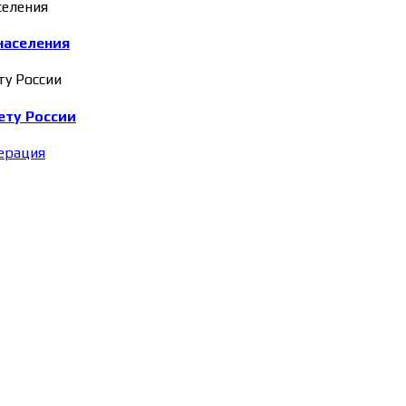
населения
ету России
ерация