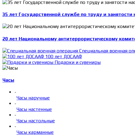
35 лет Государственной службе по труду и занятости 
20 лет Национальному антитеррористическому комит
Специальная военная оп
100 лет ДОСААФ
Подарки и сувениры
Часы
-
Часы наручные
-
Часы настенные
-
Часы настольные
-
Часы карманные