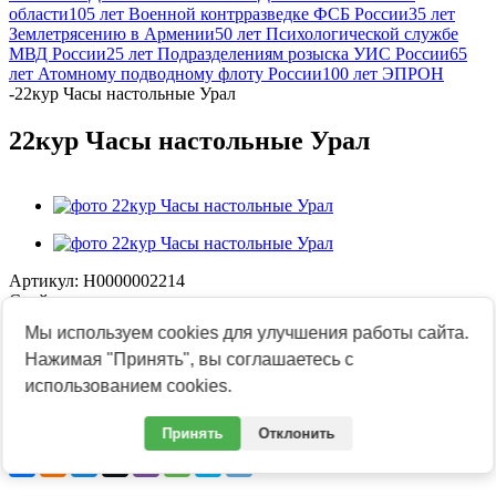
области
105 лет Военной контрразведке ФСБ России
35 лет
Землетрясению в Армении
50 лет Психологической службе
МВД России
25 лет Подразделениям розыска УИС России
65
лет Атомному подводному флоту России
100 лет ЭПРОН
-
22кур Часы настольные Урал
22кур Часы настольные Урал
Артикул:
Н0000002214
Свойства
Размер
Мы используем cookies для улучшения работы сайта.
130х175х60 мм
Нажимая "Принять", вы соглашаетесь с
Материал
камень / литье
использованием cookies.
Размер циферблата
80 мм
Принять
Отклонить
Поделиться