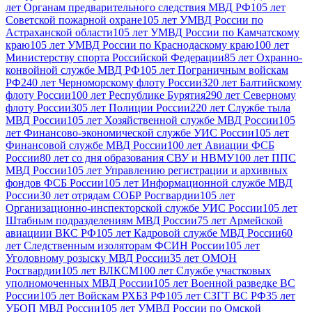
лет Органам предварительного следствия МВД РФ
105 лет
Советской пожарной охране
105 лет УМВД России по
Астраханской области
105 лет УМВД России по Камчатскому
краю
105 лет УМВД России по Краснодаскому краю
100 лет
Министерству спорта Российской Федерации
85 лет Охранно-
конвойной службе МВД РФ
105 лет Пограничным войскам
РФ
240 лет Черноморскому флоту России
320 лет Балтийскому
флоту России
100 лет Республике Бурятия
290 лет Северному
флоту России
305 лет Полиции России
220 лет Службе тыла
МВД России
105 лет Хозяйственной службе МВД России
105
лет Финансово-экономической службе УИС России
105 лет
Финансовой службе МВД России
100 лет Авиации ФСБ
России
80 лет со дня образования СВУ и НВМУ
100 лет ППС
МВД России
105 лет Управлению регистрации и архивных
фондов ФСБ России
105 лет Информационной службе МВД
России
30 лет отрядам СОБР Росгвардии
105 лет
Организационно-инспекторской службе УИС России
105 лет
Штабным подразделениям МВД России
75 лет Армейской
авиациии ВКС РФ
105 лет Кадровой службе МВД России
60
лет Следственным изоляторам ФСИН России
105 лет
Уголовному розыску МВД России
35 лет ОМОН
Росгвардии
105 лет ВЛКСМ
100 лет Службе участковых
уполномоченных МВД России
105 лет Военной разведке ВС
России
105 лет Войскам РХБЗ РФ
105 лет СЗГТ ВС РФ
35 лет
УБОП МВД России
105 лет УМВД России по Омской