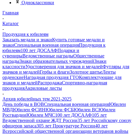
Одноклассники
Главная
-
Каталог
-
Продукция к юбилеям
Заказать медали и знаки
Купить готовые медали и
знаки
Специальная военная операция
Продукция к
юбилеям
100 лет ДОСААФ
Подарки и
сувениры
Ведомственные награды
Общественные
награды
Знаки образовательных учреждений
Знаки
классности
Удостоверения для значков и медалей
Футляры для
значков и медалей
Гербы и флаги
Золотное шитье
Ленты
орденские
Наградная продукция ГТО
Комплектующие для
знаков и медалей
Распродажа
Спортивно-наградная
продукция
Акриловые листы
-
Архив юбилейных тем 2021-2025
День победы в ВОВ
Специальная военная операция
Юбилеи
МВД
Юбилеи ФСИН
Юбилеи ФСБ
Юбилеи ВС
Юбилеи
Росгвардии
Юбилеи МЧС
100 лет ДОСААФ
105 лет
Ведомственной охране ЖДТ России
35 лет Российскому союзу
офицеров запаса
305 лет Прокуратуре России
40 лет
Всероссийской общественной организации ветеранов войны