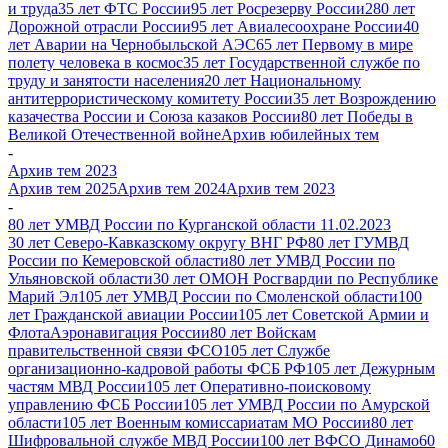
и труда
35 лет ФТС России
95 лет Росрезерву России
280 лет
Дорожной отрасли России
95 лет Авиалесоохране России
40
лет Аварии на Чернобыльской АЭС
65 лет Первому в мире
полету человека в космос
35 лет Государственной службе по
труду и занятости населения
20 лет Национальному
антитеррористическому комитету России
35 лет Возрождению
казачества России и Союза казаков России
80 лет Победы в
Великой Отечественной войне
Архив юбилейных тем
-
Архив тем 2023
Архив тем 2025
Архив тем 2024
Архив тем 2023
-
80 лет УМВД России по Курганской области 11.02.2023
30 лет Северо-Кавказскому округу ВНГ РФ
80 лет ГУМВД
России по Кемеровской области
80 лет УМВД России по
Ульяновской области
30 лет ОМОН Росгвардии по Республике
Марий Эл
105 лет УМВД России по Смоленской области
100
лет Гражданской авиации России
105 лет Советской Армии и
Флота
Аэронавигация России
80 лет Войскам
правительственной связи ФСО
105 лет Службе
организационно-кадровой работы ФСБ РФ
105 лет Дежурным
частям МВД России
105 лет Оперативно-поисковому
управлению ФСБ России
105 лет УМВД России по Амурской
области
105 лет Военным комиссариатам МО России
80 лет
Шифровальной службе МВД России
100 лет ВФСО Динамо
60