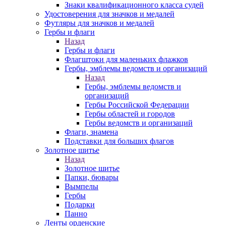
Знаки квалификационного класса судей
Удостоверения для значков и медалей
Футляры для значков и медалей
Гербы и флаги
Назад
Гербы и флаги
Флагштоки для маленьких флажков
Гербы, эмблемы ведомств и организаций
Назад
Гербы, эмблемы ведомств и
организаций
Гербы Российской Федерации
Гербы областей и городов
Гербы ведомств и организаций
Флаги, знамена
Подставки для больших флагов
Золотное шитье
Назад
Золотное шитье
Папки, бювары
Вымпелы
Гербы
Подарки
Панно
Ленты орденские