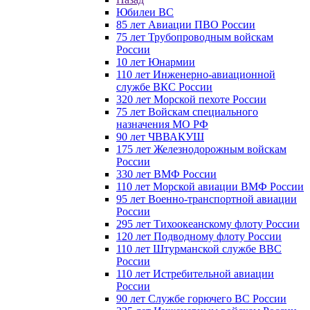
Юбилеи ВС
85 лет Авиации ПВО России
75 лет Трубопроводным войскам
России
10 лет Юнармии
110 лет Инженерно-авиационной
службе ВКС России
320 лет Морской пехоте России
75 лет Войскам специального
назначения МО РФ
90 лет ЧВВАКУШ
175 лет Железнодорожным войскам
России
330 лет ВМФ России
110 лет Морской авиации ВМФ России
95 лет Военно-транспортной авиации
России
295 лет Тихоокеанскому флоту России
120 лет Подводному флоту России
110 лет Штурманской службе ВВС
России
110 лет Истребительной авиации
России
90 лет Службе горючего ВС России