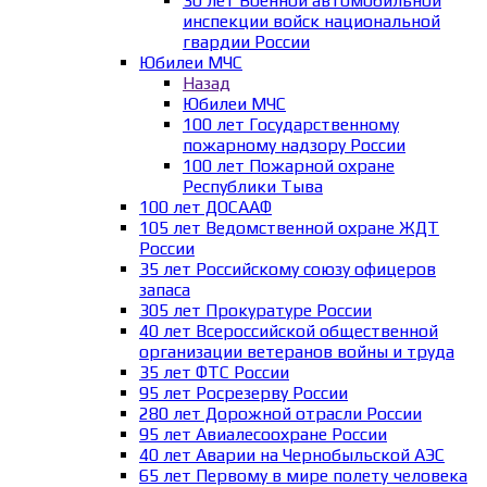
30 лет Военной автомобильной
инспекции войск национальной
гвардии России
Юбилеи МЧС
Назад
Юбилеи МЧС
100 лет Государственному
пожарному надзору России
100 лет Пожарной охране
Республики Тыва
100 лет ДОСААФ
105 лет Ведомственной охране ЖДТ
России
35 лет Российскому союзу офицеров
запаса
305 лет Прокуратуре России
40 лет Всероссийской общественной
организации ветеранов войны и труда
35 лет ФТС России
95 лет Росрезерву России
280 лет Дорожной отрасли России
95 лет Авиалесоохране России
40 лет Аварии на Чернобыльской АЭС
65 лет Первому в мире полету человека