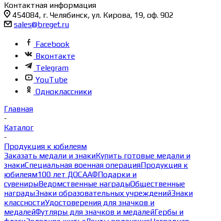
Контактная информация
454084, г. Челябинск, ул. Кирова, 19, оф. 902
sales@breget.ru
Facebook
Вконтакте
Telegram
YouTube
Одноклассники
Главная
-
Каталог
-
Продукция к юбилеям
Заказать медали и знаки
Купить готовые медали и
знаки
Специальная военная операция
Продукция к
юбилеям
100 лет ДОСААФ
Подарки и
сувениры
Ведомственные награды
Общественные
награды
Знаки образовательных учреждений
Знаки
классности
Удостоверения для значков и
медалей
Футляры для значков и медалей
Гербы и