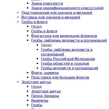
Знаки классности
Знаки квалификационного класса судей
Удостоверения для значков и медалей
Футляры для значков и медалей
Гербы и флаги
Назад
Гербы и флаги
Флагштоки для маленьких флажков
Гербы, эмблемы ведомств и организаций
Назад
Гербы, эмблемы ведомств и
организаций
Гербы Российской Федерации
Гербы областей и городов
Гербы ведомств и организаций
Флаги, знамена
Подставки для больших флагов
Золотное шитье
Назад
Золотное шитье
Папки, бювары
Вымпелы
Гербы